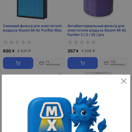
Сменный фильтр для очистителя
Антибактериальный фильтр для
воздуха Xiaomi Mi Air Purifier Max
очистителя воздуха Xiaomi Mi Air
Purifier 2 / 3 / 2S / pro
630 ¥
357 ¥
8 820 ₽
4 998 ₽
13
119
оплачено
оплачено