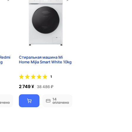
Redmi
Стиральная машина Mi
kg
Home Mijia Smart White 10kg
1
2 749 ¥
38 486 ₽
14
ачено
оплачено