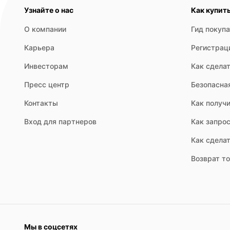
Узнайте о нас
Как купит
О компании
Гид покуп
- Электронное управление — расширяет возможности настр
Карьера
Регистрац
Инвесторам
Как сделат
Пресс центр
Безопасна
Контакты
Как получи
Вход для партнеров
Как запрос
Как сдела
Возврат т
- Класс энергоэффективности: Чем выше класс (обычно А++
Мы в соцсетях