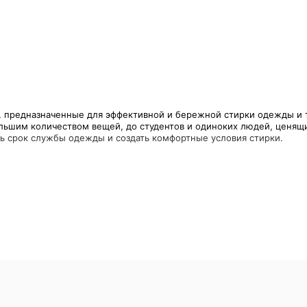
редназначенные для эффективной и бережной стирки одежды и те
ольшим количеством вещей, до студентов и одиноких людей, ценя
 дверь расположена спереди. Такие модели обычно позволяют боле
 для ограниченных по пространству ванных комнат, так как не тре