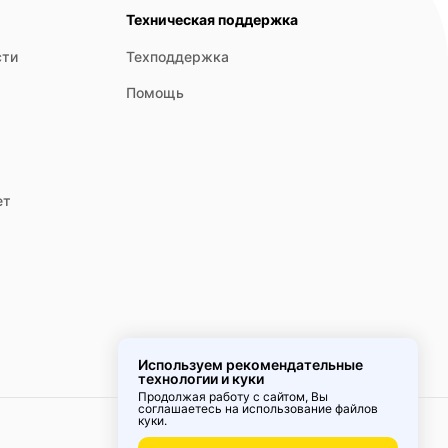
Техническая поддержка
сти
Техподдержка
 программы для разных типов ткани, интеллектуальное
Помощь
ет
Используем рекомендательные
технологии и куки
Продолжая работу с сайтом, Вы
соглашаетесь на использование
файлов
куки
.
о важно для сокращения коммунальных расходов и защиты
Удобное