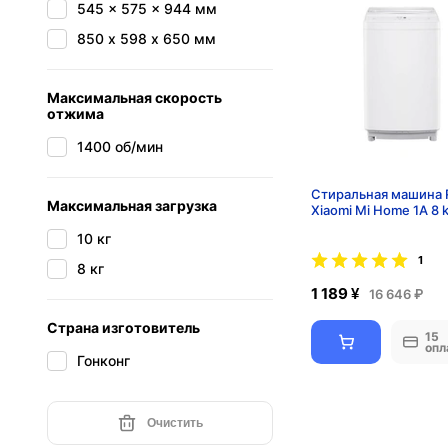
545 x 575 x 944 мм
850 х 598 х 650 мм
Максимальная скорость
отжима
1400 об/мин
Стиральная машина 
Максимальная загрузка
Xiaomi Mi Home 1A 8 
10 кг
1
8 кг
1 189 ¥
16 646 ₽
Страна изготовитель
15
опл
Гонконг
Очистить