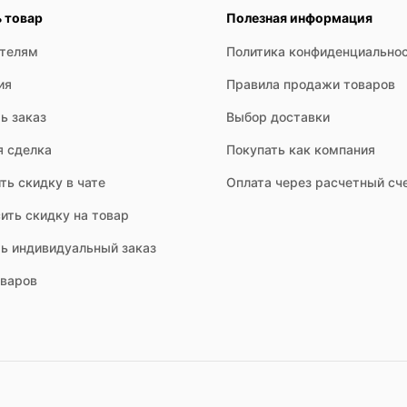
ь товар
Полезная информация
ателям
Политика конфиденциально
ойки режимов, добавляет функции отложенного старта, различные
ия
Правила продажи товаров
ь заказ
Выбор доставки
я сделка
Покупать как компания
ть скидку в чате
Оплата через расчетный сч
ить скидку на товар
ть индивидуальный заказ
оваров
 и выше), тем меньше электроэнергии потребляет устройство, чт