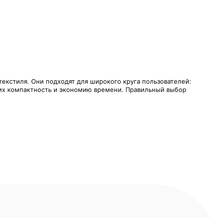
кстиля. Они подходят для широкого круга пользователей:
щих компактность и экономию времени. Правильный выбор
е экономично расходовать воду и электроэнергию, а также
буют свободного пространства перед устройством для