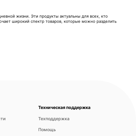
невной жизни. Эти продукты актуальны для всех, кто
ючает широкий спектр товаров, которые можно разделить
 задача этих продуктов — удаление загрязнений разной
аления пыли, жира, накипи, ржавчины и других видов
рхностях, что особенно актуально в условиях повышенных
и налет, не повреждая при этом посуду и не оставляя
Техническая поддержка
сти
Техподдержка
Помощь