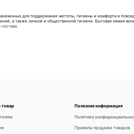
азначенных для поддержания чистоты, гигиены и комфорта в повсед
ений, а также личной и общественной гигиене. Бытовая химия вкл
рошки, гели, кондиционеры для белья и пятновыводители. Основная
версальные и специализированные смывки, предназначенные для уд
ция — уничтожение бактерий, вирусов и грибков на различных пове
ской мойки посуды, которые эффективно удаляют остатки пищи, жир 
ь товар
Полезная информация
ателям
Политика конфиденциально
ия
Правила продажи товаров