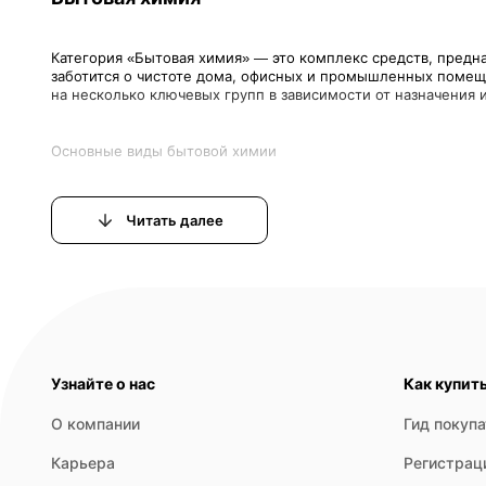
Категория «Бытовая химия» — это комплекс средств, предн
заботится о чистоте дома, офисных и промышленных помещ
1. Средства для стирки и ухода за тканями. Сюда входят по
Читать далее
2. Чистящие и моющие средства для поверхностей. Это уни
3. Дезинфицирующие средства и антисептики. Главная функ
4. Средства для посуды. Продукты для ручной и автоматиче
Узнайте о нас
Как купит
О компании
Гид покуп
Карьера
Регистрац