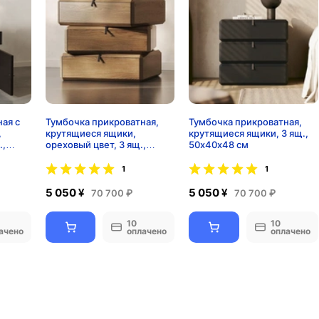
ая с
Тумбочка прикроватная,
Тумбочка прикроватная,
,
крутящиеся ящики,
крутящиеся ящики, 3 ящ.,
.,
ореховый цвет, 3 ящ.,
50х40х48 см
50х40х48 см
1
1
5 050 ¥
5 050 ¥
70 700 ₽
70 700 ₽
10
10
ачено
оплачено
оплачено