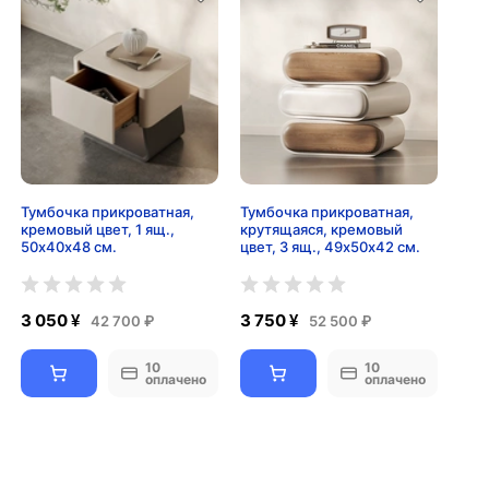
Тумбочка прикроватная,
Тумбочка прикроватная,
кремовый цвет, 1 ящ.,
крутящаяся, кремовый
50х40х48 см.
цвет, 3 ящ., 49х50х42 см.
3 050 ¥
3 750 ¥
42 700 ₽
52 500 ₽
10
10
оплачено
оплачено