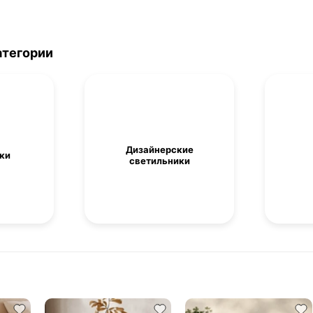
атегории
Дизайнерские
ки
светильники