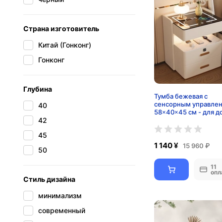
Страна изготовитель
Китай (Гонконг)
Гонконг
Глубина
Тумба бежевая с
сенсорным управле
40
58×40×45 см - для д
42
офиса
45
1 140 ¥
15 960 ₽
50
11
опл
Стиль дизайна
минимализм
современный