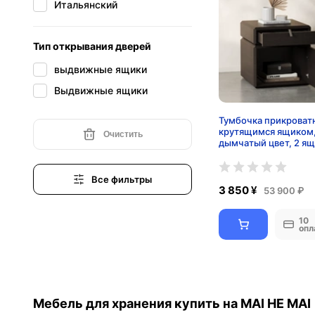
Итальянский
Тип открывания дверей
выдвижные ящики
Выдвижные ящики
Тумбочка прикроватн
крутящимся ящиком
Очистить
дымчатый цвет, 2 ящ
50х50х46 см.
Все фильтры
3 850 ¥
53 900 ₽
10
опл
Мебель для хранения купить на MAI HE MAI