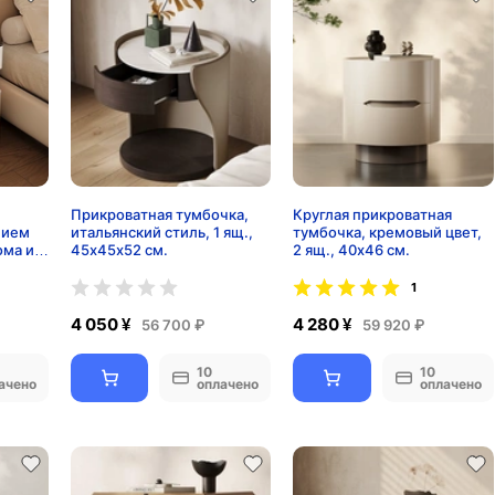
Прикроватная тумбочка,
Круглая прикроватная
нием
итальянский стиль, 1 ящ.,
тумбочка, кремовый цвет,
ома и
45х45х52 см.
2 ящ., 40х46 см.
1
4 050 ¥
4 280 ¥
56 700 ₽
59 920 ₽
10
10
ачено
оплачено
оплачено