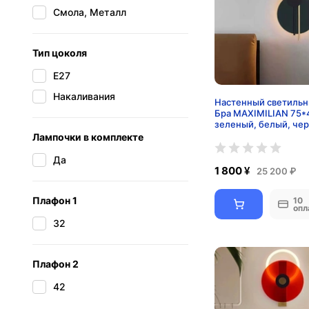
Смола, Металл
Тип цоколя
E27
Накаливания
Настенный светильн
Бра MAXIMILIAN 75*
зеленый, белый, че
медный, металл, LED
Лампочки в комплекте
Да
1 800 ¥
25 200 ₽
Плафон 1
10
опл
32
Плафон 2
42