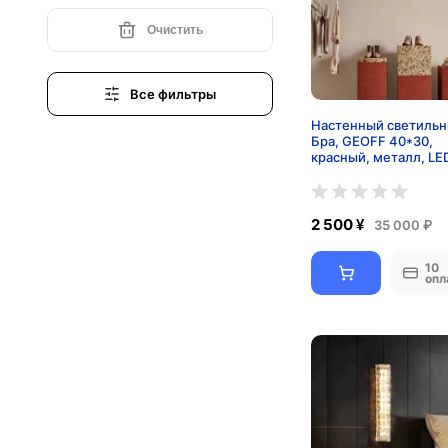
Очистить
Все фильтры
Настенный светильн
Бра, GEOFF 40*30,
красный, металл, LE
2 500 ¥
35 000 ₽
10
опл