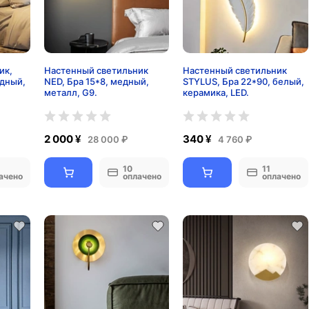
ик,
Настенный светильник
Настенный светильник
едный,
NED, Бра 15*8, медный,
STYLUS, Бра 22*90, белый,
металл, G9.
керамика, LED.
2 000 ¥
340 ¥
28 000 ₽
4 760 ₽
10
11
ачено
оплачено
оплачено