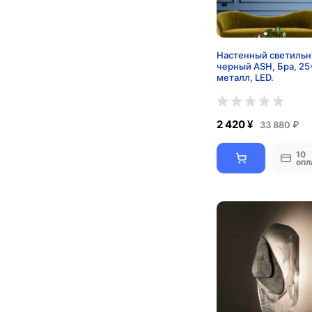
Настенный светильн
черный ASH, Бра, 25
металл, LED.
2 420 ¥
33 880 ₽
10
опл