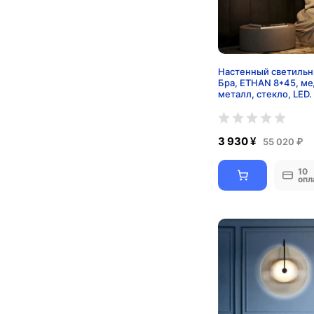
Настенный светильн
Бра, ETHAN 8*45, м
металл, стекло, LED.
3 930 ¥
55 020 ₽
10
опл