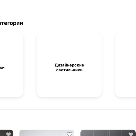
атегории
Дизайнерские
ки
светильники