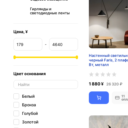
Гирлянды и
светодиодные ленты
Цена, ¥
-
Настенный светильн
черный Faris, 2 плаф
Вт, металл
Цвет основания
1 880 ¥
26 320 ₽
Белый
11
опл
Бронза
Голубой
Золотой