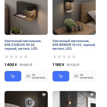
Настенный светильник,
Настенный светильник,
БРА COSKUN 16*32,
БРА BERKER 14*24, черный,
черный, металл, LED.
металл, LED.
1 400 ¥
1 180 ¥
19 600 ₽
16 520 ₽
10
10
оплачено
оплачено