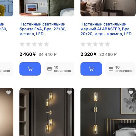
ик
Настенный светильник
Настенный светильник
*30,
бронза EVA, Бра, 23*30,
медный ALABASTER, Бра,
металл, LED.
20*20, медь, мрамор, LED.
2 460 ¥
2 320 ¥
34 440 ₽
32 480 ₽
10
10
ачено
оплачено
оплачено