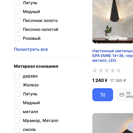
Латунь
Медный
Песочное золото
Песочно-золотой
Розовый
черный
Посмотреть все
Настенный светильн
БРА EMRE 14*36, че
металл, LED.
Материал основания
дерево
1 240 ¥
17 360 ₽
Железо
10
Латунь
опл
Медный
металл
Мрамор, Металл
смола