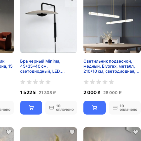
ик
Бра черный Minima,
Светильник подвесной,
она, 15
45*35*40 см,
медный, Elvorex, металл,
светодиодный, LED,
210*10 см, светодиодная,
металл, 8 Вт
LED
1 522 ¥
2 000 ¥
21 308 ₽
28 000 ₽
10
10
ачено
оплачено
оплачено