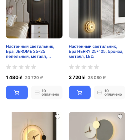
Настенный светильник,
Настенный светильник,
Бра, JEROME 25*25
Бра HERRY 25*105, бронза,
пепельный, металл,
металл, LED.
стекло, LED.
1 480 ¥
2 720 ¥
20 720 ₽
38 080 ₽
10
10
оплачено
оплачено