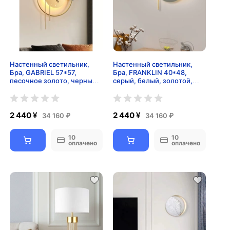
Настенный светильник,
Настенный светильник,
Бра, GABRIEL 57*57,
Бра, FRANKLIN 40*48,
песочное золото, черный,
серый, белый, золотой,
металл, LED.
металл, LED.
2 440 ¥
2 440 ¥
34 160 ₽
34 160 ₽
10
10
оплачено
оплачено