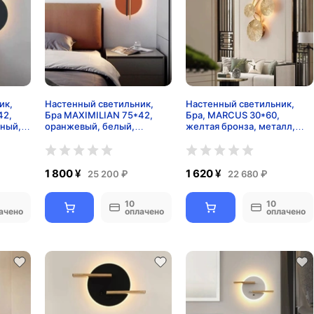
ик,
Настенный светильник,
Настенный светильник,
42,
Бра MAXIMILIAN 75*42,
Бра, MARCUS 30*60,
рный,
оранжевый, белый,
желтая бронза, металл,
.
черный, медный, металл,
G4.
LED.
1 800 ¥
1 620 ¥
25 200 ₽
22 680 ₽
10
10
ачено
оплачено
оплачено