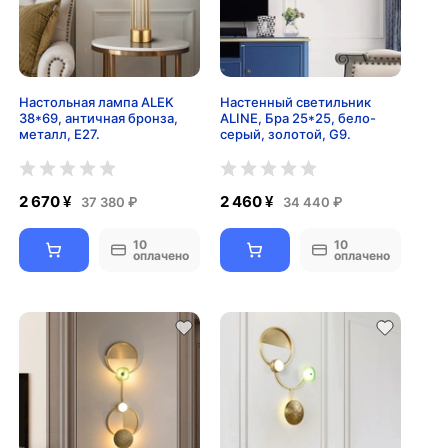
Настольная лампа ALEK
Настенный светильник
38*69, античная бронза,
ALINE, Бра 25*25, бело-
металл, Е27.
серый, золотой, G9.
2 670 ¥
2 460 ¥
37 380 ₽
34 440 ₽
10
10
оплачено
оплачено