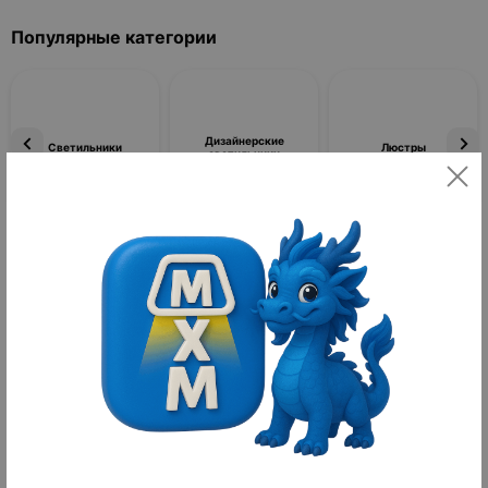
Популярные категории
Дизайнерские
Светильники
Люстры
светильники
Фильтры
По популярности
Товаров не найдено
Уличные светильники MAI HE MAI
Уличные светильники — это специализированные
осветительные приборы, предназначенные для освещения