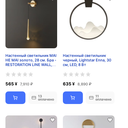
Настенный светильник MAI
Настенный светильник
HE MAI золото, 28 см. Бра -
черный, Lightstar Enna, 30
RESTORATION LINE WALL,
см, LED, 8 Вт
LED, 3 Вт
565 ¥
635 ¥
7,910 ₽
8,890 ₽
13
11
оплачено
оплачено