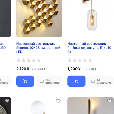
ик,
Настенный светильник
Настенный светильник
LED,
Sconce, 92*78 см, золотой,
Perforation, латунь, E14, 10
LED
Вт
2,120 ¥
1,200 ¥
29,680 ₽
16,800 ₽
8
114
13
ачено
оплачено
оплачено