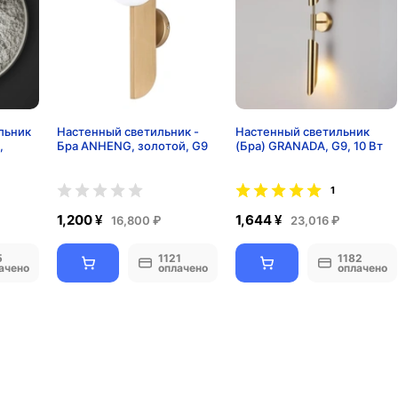
льник
Настенный светильник -
Настенный светильник
,
Бра ANHENG, золотой, G9
(Бра) GRANADA, G9, 10 Вт
1
1,200 ¥
1,644 ¥
16,800 ₽
23,016 ₽
5
1121
1182
ачено
оплачено
оплачено