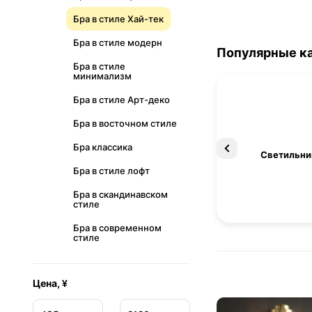
Бра в стиле Хай-тек
Бра в стиле модерн
Популярные к
Бра в стиле
минимализм
Бра в стиле Арт-деко
Бра в восточном стиле
Бра классика
Освещение
Светильни
Бра в стиле лофт
Бра в скандинавском
стиле
Бра в современном
стиле
Цена, ¥