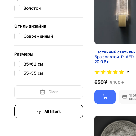
Золотой
Стиль дизайна
Современный
Настенный светильн
Размеры
Бра золотой. PLAED, 
20.0 Вт
35*62 см
2
55*35 см
650 ¥
9,100 ₽
Clear
115
опл
All filters