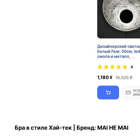
Дизайнерский свети
белый Fear, 50см, led
смола и металл,
современный
4
1,180 ¥
16,520 ₽
111
опл
Бра в стиле Хай-тек | Бренд: MAI HE MAI