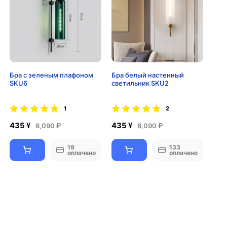
Бра с зеленым плафоном
Бра белый настенный
SKU6
светильник SKU2
1
2
435 ¥
435 ¥
6,090 ₽
6,090 ₽
19
133
оплачено
оплачено