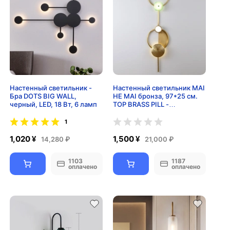
Настенный светильник -
Настенный светильник MAI
Бра DOTS BIG WALL,
HE MAI бронза, 97*25 см.
черный, LED, 18 Вт, 6 ламп
TOP BRASS PILL -
cветильник настенный бра,
LED, 12 Вт
1
1,020 ¥
1,500 ¥
14,280 ₽
21,000 ₽
1103
1187
оплачено
оплачено