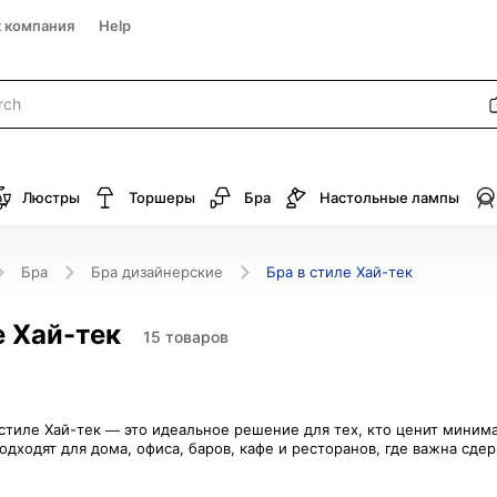
к компания
Help
Люстры
Торшеры
Бра
Настольные лампы
Бра
Бра дизайнерские
Бра в стиле Хай-тек
е Хай-тек
15 товаров
стиле Хай-тек — это идеальное решение для тех, кто ценит миним