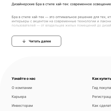
Бра в стиле хай-тек — это оптимальное решение для тех, 
интерьеры с акцентом на современные технологии и лакони
Читать далее
Бра хай-тек отличаются разнообразием форм и технических
- Настенные светильники с линейными и геометрическими ф
Узнайте о нас
Как купит
- Бра с LED-панелями или лампами на светодиодах. Повыш
О компании
Гид покуп
- Модульные и многоуровневые конструкции. Позволяют изме
Карьера
Регистрац
- Комбинированные модели с элементами из прозрачного ил
Инвесторам
Как сделат