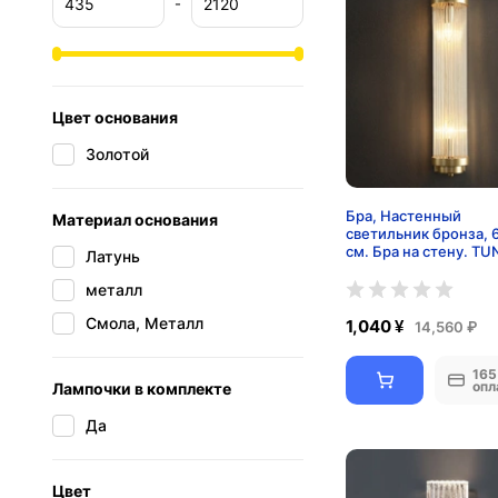
-
Цвет основания
Золотой
Бра, Настенный
Материал основания
светильник бронза, 
см. Бра на стену. TU
Латунь
LIGHT, E14, 8 Вт
металл
Смола, Металл
1,040 ¥
14,560 ₽
165
опл
Лампочки в комплекте
Да
Цвет