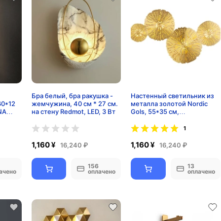
Бра белый, бра ракушка -
Настенный светильник из
60*12
жемчужина, 40 см * 27 см.
металла золотой Nordic
NA
на стену Redmot, LED, 3 Вт
Gols, 55*35 см,
светодиодный, 7w,
1
1,160 ¥
1,160 ¥
16,240 ₽
16,240 ₽
156
13
ачено
оплачено
оплачено