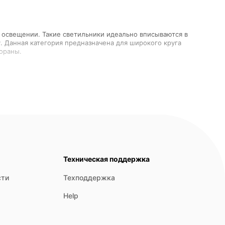
 освещении. Такие светильники идеально вписываются в
 Данная категория предназначена для широкого круга
ретного пространства и задачи освещения. Основные
ания хрома и матовых поверхностей. Их строгие линии и
Техническая поддержка
ность и современные возможности управления светом,
сти
Техподдержка
 освещения в офисах или создания зонального света в
Help
 и холодными оттенками. Такие бра создают интересные