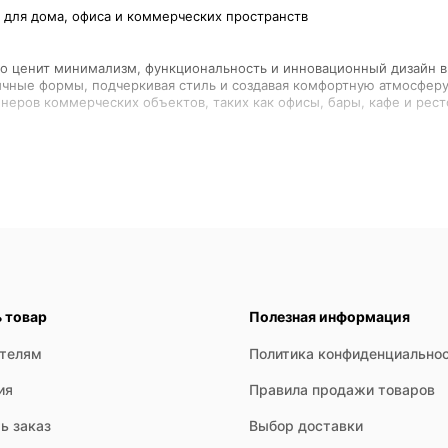
кто ценит минимализм, функциональность и инновационный дизайн в
чные формы, подчеркивая стиль и создавая комфортную атмосферу.
 решений, что позволяет подобрать оптимальный вариант для конк
ормами. Чаще всего используются металл и стекло, а также сочет
ь товар
Полезная информация
енная энергоэффективность и долговечность придают функциональ
ателям
Политика конфиденциально
нять конфигурацию и направление света, что удобно для рабочего
ия
Правила продажи товаров
и матового стекла, акриловых пластин, металла с металлическими
ь заказ
Выбор доставки