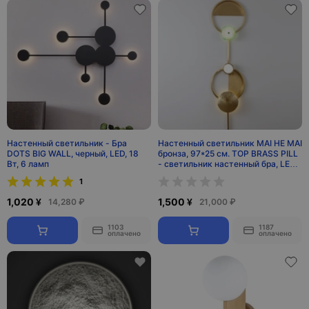
Настенный светильник - Бра
Настенный светильник MAI HE MAI
DOTS BIG WALL, черный, LED, 18
бронза, 97*25 см. TOP BRASS PILL
Вт, 6 ламп
- cветильник настенный бра, LED,
12 Вт
1
1,020 ¥
1,500 ¥
14,280 ₽
21,000 ₽
1103
1187
оплачено
оплачено