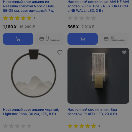
Настенный светильник из
Настенный светильник MAI HE MAI
металла золотой Nordic Gols,
золото, 28 см. Бра - RESTORATION
55*35 см, светодиодный, 7w,
LINE WALL, LED, 3 Вт
1
1,160 ¥
565 ¥
16,240 ₽
7,910 ₽
13
13
оплачено
оплачено
Настенный светильник черный,
Настенный светильник, Бра
Lightstar Enna, 30 см, LED, 8 Вт
золотой. PLAED, LED, 20.0 Вт
2