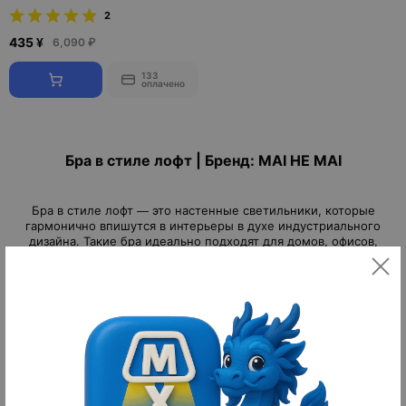
2
435 ¥
6,090 ₽
133
оплачено
Бра в стиле лофт | Бренд: MAI HE MAI
Бра в стиле лофт — это настенные светильники, которые
гармонично впишутся в интерьеры в духе индустриального
дизайна. Такие бра идеально подходят для домов, офисов,
баров, кафе и ресторанов, где ценится простота,
функциональность и неординарный внешний вид. Благодаря
своим характерным чертам и уникальному стилю они
становятся не только источником света, но и выразительным
Читать далее