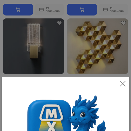
13
11
оплачено
оплачено
Настенный светильник, Бра
Настенный светильник Sconce,
золотой. PLAED, LED, 20.0 Вт
92*78 см, золотой, LED
2
650 ¥
2 120 ¥
9 100 ₽
29 680 ₽
1158
114
оплачено
оплачено