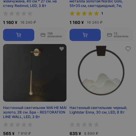
жемчужина, 40 см * 27 см. на
металла золотой Nordic Gols,
стену Redmot, LED, 3 Вт
55*35 см, светодиодный, 7w,
1
1 160 ¥
1 160 ¥
16 240 ₽
16 240 ₽
156
13
оплачено
оплачено
Настенный светильник MAI HE MAI
Настенный светильник черный,
золото, 28 см. Бра - RESTORATION
Lightstar Enna, 30 см, LED, 8 Вт
LINE WALL, LED, 3 Вт
565 ¥
635 ¥
7 910 ₽
8 890 ₽