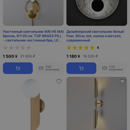
Настенный светильник MAI HE MAI
Дизайнерский светильник белый
бронза, 97*25 см. TOP BRASS PILL
Fear, 50см, led, смола и металл,
- cветильник настенный бра, LED,
современный
12 Вт
4
1 500 ¥
1 180 ¥
21 000 ₽
16 520 ₽
1187
1115
оплачено
оплачено