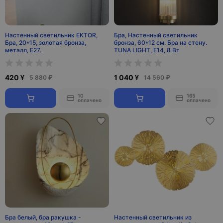
Настенный светильник EKTOR,
Бра, Настенный светильник
Бра, 20*15, золотая бронза,
бронза, 60*12 см. Бра на стену.
металл, Е27.
TUNA LIGHT, E14, 8 Вт
420 ¥
1 040 ¥
5 880 ₽
14 560 ₽
10
165
оплачено
оплачено
Бра белый, бра ракушка -
Настенный светильник из