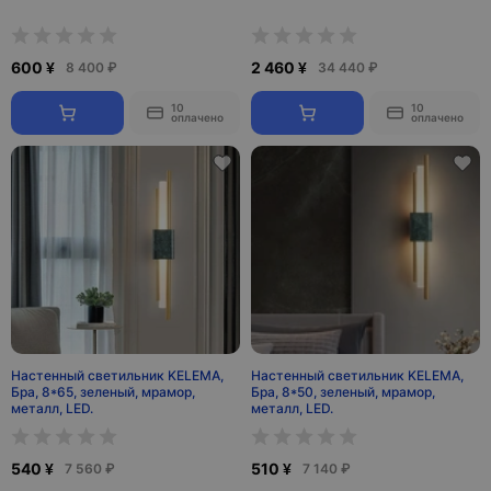
600 ¥
2 460 ¥
8 400 ₽
34 440 ₽
10
10
оплачено
оплачено
Настенный светильник KELEMA,
Настенный светильник KELEMA,
Бра, 8*65, зеленый, мрамор,
Бра, 8*50, зеленый, мрамор,
металл, LED.
металл, LED.
540 ¥
510 ¥
7 560 ₽
7 140 ₽