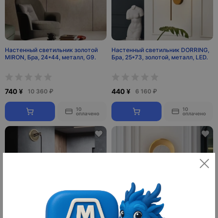
Настенный светильник золотой
Настенный светильник DORRING,
MIRON, Бра, 24*44, металл, G9.
Бра, 25*73, золотой, металл, LED.
740 ¥
440 ¥
10 360 ₽
6 160 ₽
10
10
оплачено
оплачено