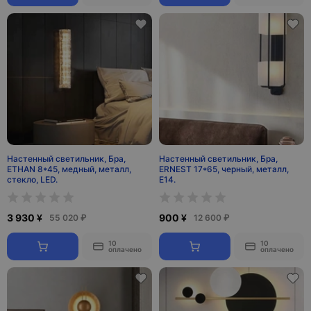
Настенный светильник, Бра,
Настенный светильник, Бра,
ETHAN 8*45, медный, металл,
ERNEST 17*65, черный, металл,
стекло, LED.
Е14.
3 930 ¥
900 ¥
55 020 ₽
12 600 ₽
10
10
оплачено
оплачено