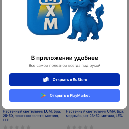
Настенный светильник медный
Настенный светильник CALE, Бра,
ERIK, Бра, 15*66, медь, Е14.
30*70, золотой, мрамор, металл,
G9.
640 ¥
2 700 ¥
8 960 ₽
37 800 ₽
10
10
оплачено
оплачено
В приложении удобнее
Все самое полезное всегда под рукой
Открыть в RuStore
Открыть в PlayMarket
Настенный светильник LUM, Бра,
Настенный светильник UMA, Бра,
25*50, песочное золото, металл,
медный цвет 23*52, металл, LED.
LED.