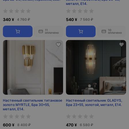
металл, Е14.
340 ¥
540 ¥
4 760 ₽
7 560 ₽
11
10
оплачено
оплачено
Настенный светильник титановое
Настенный светильник GLADYS,
золото MYRTLE, Бра 30*55,
Бра 23*55, золотой, металл, Е14.
металл, Е14.
600 ¥
470 ¥
8 400 ₽
6 580 ₽