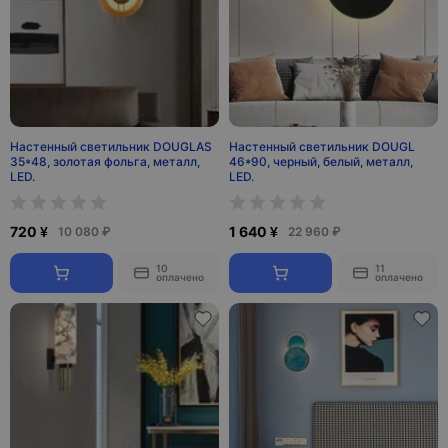
Настенный светильник DOUGLAS
Настенный светильник DOUGL
35*48, золотая фольга, металл,
46*90, черный, белый, металл,
LED.
LED.
720 ¥
1 640 ¥
10 080 ₽
22 960 ₽
10
11
оплачено
оплачено