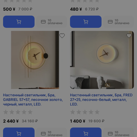
500 ¥
480 ¥
7 000 ₽
6 720 ₽
10
10
оплачено
оплачено
Настенный светильник, Бра,
Настенный светильник, Бра, FRED
GABRIEL 57*57, песочное золото,
27*25, песочно-белый, металл,
черный, металл, LED.
LED.
2 440 ¥
1 400 ¥
34 160 ₽
19 600 ₽
10
10
оплачено
оплачено