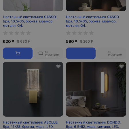
Настенный светильник SASSO,
Настенный светильник SASSO,
Бра, 10.5*35, бронза, мрамор,
Бра, 10.5*35, бронза, мрамор,
металл, G4.
металл, G4.
620 ¥
590 ¥
8 680 ₽
8 260 ₽
10
10
оплачено
оплачено
Настенный светильник ASOLLE,
Настенный светильник DONDO,
Бра, 11*28, бронза, медь, LED.
Бра, 6.5*52, медь, металл, LED.