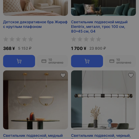
Детское декоративное бра Жираф
Светильник подвесной медый
с круглым плафоном
Elentrix, металл, трос 100 см,
80*45 см, G4
368 ¥
1 700 ¥
5 152 ₽
23 800 ₽
10
10
оплачено
оплачено
Светильник подвесной, медный
Светильник подвесной, черный,