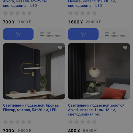
Alvorn, металл, 42*25 см,
Elevara, металл, 150*10 см,
светодиодная, LED
светодиодная, LED
700 ¥
1 600 ¥
9 800 ₽
22 400 ₽
10
10
оплачено
оплачено
Светильник подвесной, бронза,
Светильник подвесной золотой,
Ellevap, металл, 53*29 см, LED
Alvori, металл, 11 см, 18 см,
светодиодная, led
700 ¥
400 ¥
9 800 ₽
5 600 ₽