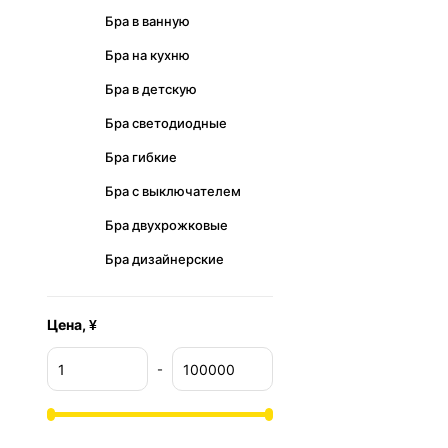
Бра в ванную
Бра на кухню
Бра в детскую
Бра светодиодные
Бра гибкие
Бра с выключателем
Бра двухрожковые
Бра дизайнерские
Цена, ¥
-