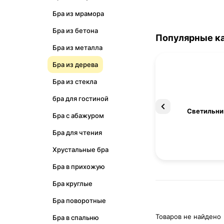
Бра из мрамора
Бра из бетона
Популярные к
Бра из металла
Бра из дерева
Бра из стекла
бра для гостиной
Освещение
Светильни
Бра с абажуром
Бра для чтения
Хрустальные бра
Бра в прихожую
Бра круглые
Бра поворотные
Товаров не найдено
Бра в спальню