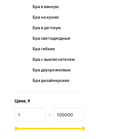
Бра в ванную
Бра на кухню
Бра в детскую
Бра светодиодные
Бра гибкие
Бра с выключателем
Бра двухрожковые
Бра дизайнерские
Цена, ¥
-