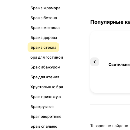
Бра из мрамора
Бра из бетона
Популярные к
Бра из металла
Бра из дерева
Бра из стекла
бра для гостиной
Освещение
Светильни
Бра с абажуром
Бра для чтения
Хрустальные бра
Бра в прихожую
Бра круглые
Бра поворотные
Товаров не найдено
Бра в спальню