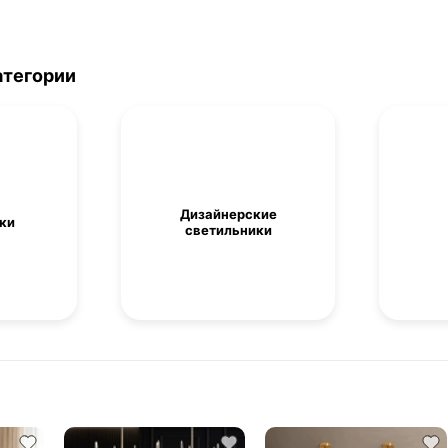
атегории
Дизайнерские
ки
светильники