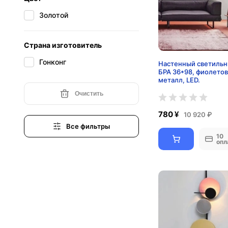
Золотой
Страна изготовитель
Гонконг
Настенный светильн
БРА 36*98, фиолето
металл, LED.
Очистить
780 ¥
10 920 ₽
Все фильтры
10
опл