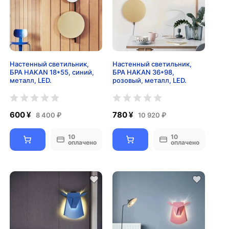
Настенный светильник,
Настенный светильник,
БРА HAKAN 18*55, синий,
БРА HAKAN 36*98,
металл, LED.
розовый, металл, LED.
600 ¥
780 ¥
8 400 ₽
10 920 ₽
10
10
оплачено
оплачено