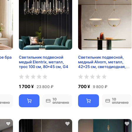
ое бра
Светильник подвесной
Светильник подвесной,
медый Elentrix, металл,
медный Alvorn, металл,
трос 100 см, 80*45 см, G4
42*25 см, светодиодная,
LED
1 700 ¥
700 ¥
23 800 ₽
9 800 ₽
10
10
ачено
оплачено
оплачено