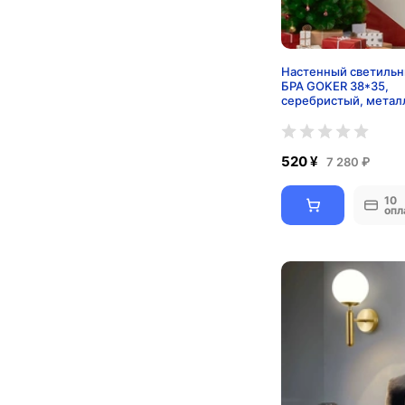
Настенный светильн
БРА GOKER 38*35,
серебристый, металл
520 ¥
7 280 ₽
10
опл