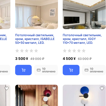
ник,
Потолочный светильник,
Потолочный светильник,
BELLE
хром, кристалл, ISABELLE
хром, кристалл, IGGY
50*50 металл, LED.
110*70 металл, LED.
3 500 ¥
4 500 ¥
49 000 ₽
63 000 ₽
10
10
ачено
оплачено
оплачено