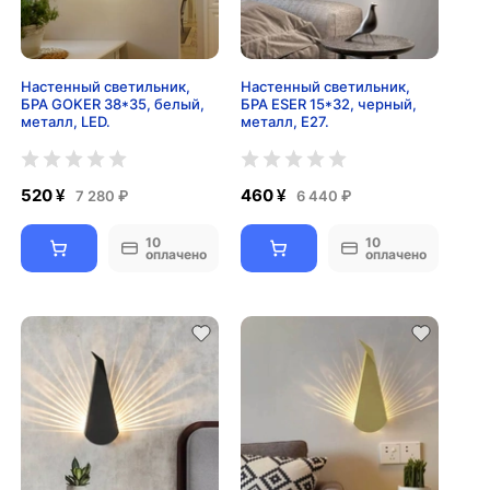
Настенный светильник,
Настенный светильник,
БРА GOKER 38*35, белый,
БРА ESER 15*32, черный,
металл, LED.
металл, Е27.
520 ¥
460 ¥
7 280 ₽
6 440 ₽
10
10
оплачено
оплачено