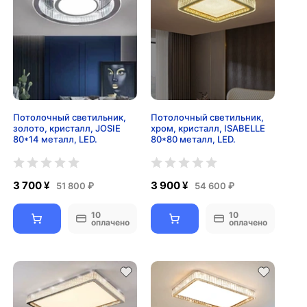
Потолочный светильник,
Потолочный светильник,
золото, кристалл, JOSIE
хром, кристалл, ISABELLE
80*14 металл, LED.
80*80 металл, LED.
3 700 ¥
3 900 ¥
51 800 ₽
54 600 ₽
10
10
оплачено
оплачено