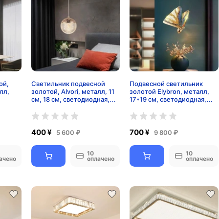
ой,
Светильник подвесной
Подвесной светильник
лл,
золотой, Alvori, металл, 11
золотой Elybron, металл,
см, 18 см, светодиодная,
17*19 см, светодиодная,
led
LED
400 ¥
700 ¥
5 600 ₽
9 800 ₽
10
10
ачено
оплачено
оплачено