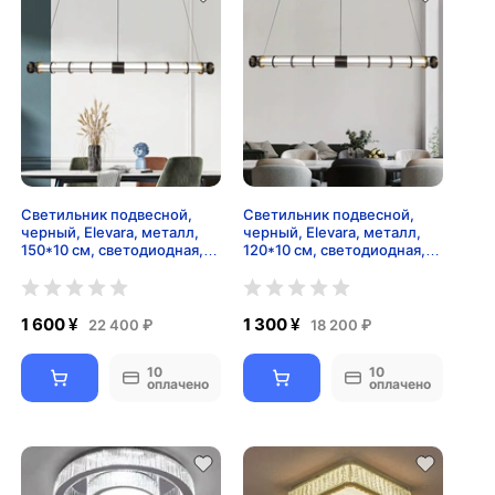
Светильник подвесной,
Светильник подвесной,
черный, Elevara, металл,
черный, Elevara, металл,
150*10 см, светодиодная,
120*10 см, светодиодная,
LED
LED
1 600 ¥
1 300 ¥
22 400 ₽
18 200 ₽
10
10
оплачено
оплачено