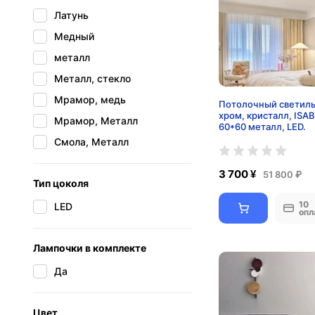
Розовый
Латунь
Россыпное золото
Медный
Серебристый
металл
Серебро
Металл, стекло
Серый
Мрамор, медь
Потолочный светиль
Титановое золото
хром, кристалл, ISA
Мрамор, Металл
60*60 металл, LED.
Черно-золотой
Смола, Металл
черный
3 700 ¥
51 800 ₽
Черный, золотой
Тип цоколя
10
LED
опл
Лампочки в комплекте
Да
Цвет