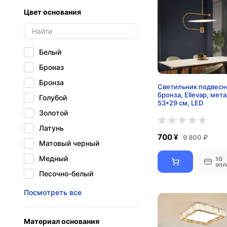
Цвет основания
Белый
Броназ
Бронза
Светильник подвесн
бронза, Ellevap, мета
Голубой
53*29 см, LED
Золотой
Латунь
700 ¥
9 800 ₽
Матовый черный
Медный
10
опл
Песочно-белый
Песочное золото
Посмотреть все
Песочно-золотой
Песочно-черный
Материал основания