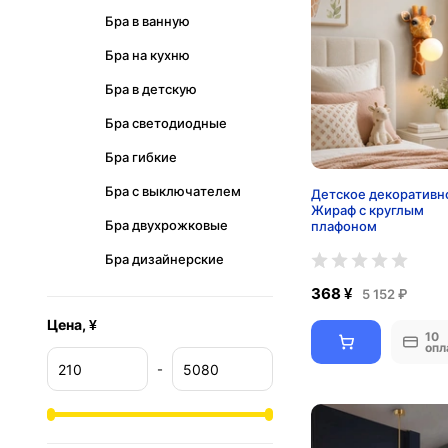
Бра в ванную
Бра на кухню
Бра в детскую
Бра светодиодные
Бра гибкие
Бра с выключателем
Детское декоративн
Жираф с круглым
Бра двухрожковые
плафоном
Бра дизайнерские
368 ¥
5 152 ₽
Цена, ¥
10
опл
-