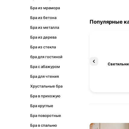
Бра из мрамора
Бра из бетона
Популярные к
Бра из металла
Бра из дерева
Бра из стекла
бра для гостиной
Освещение
Светильни
Бра с абажуром
Бра для чтения
Хрустальные бра
Бра в прихожую
Бра круглые
Бра поворотные
Бра в спальню