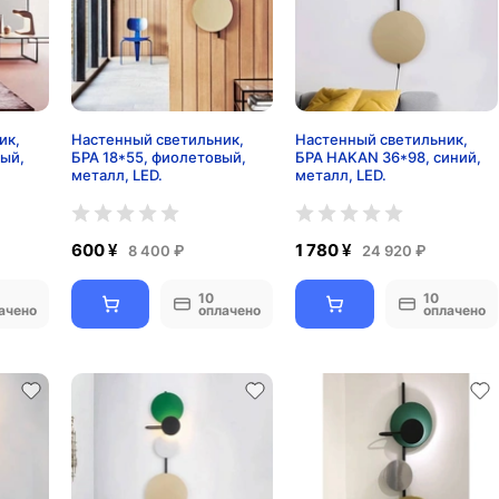
ик,
Настенный светильник,
Настенный светильник,
вый,
БРА 18*55, фиолетовый,
БРА HAKAN 36*98, синий,
металл, LED.
металл, LED.
600 ¥
1 780 ¥
8 400 ₽
24 920 ₽
10
10
ачено
оплачено
оплачено