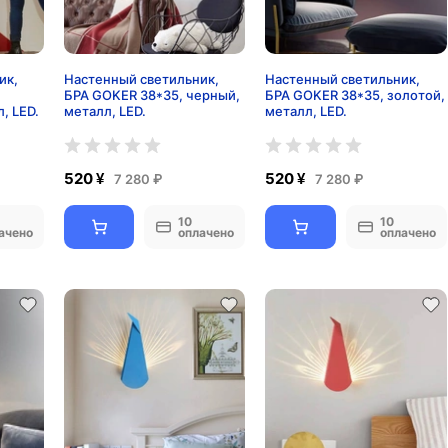
ик,
Настенный светильник,
Настенный светильник,
БРА GOKER 38*35, черный,
БРА GOKER 38*35, золотой,
, LED.
металл, LED.
металл, LED.
520 ¥
520 ¥
7 280 ₽
7 280 ₽
10
10
ачено
оплачено
оплачено