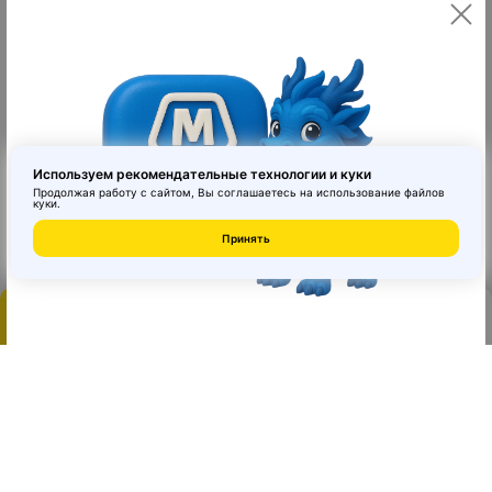
4. **Профессиональные медицинские весы** — используются в
Удобное приложение
клиниках и больницах, отличаются высокой точностью и
надежностью. Часто включают дополнительные функции:
измерение роста, BMI, возможности подключения к
### Ключевые характеристики, на которые стоит обратить
Используем рекомендательные технологии и куки
Продолжая работу с сайтом, Вы соглашаетесь на использование
файлов
куки
.
© 2026 MAI HE MAI. Маркетплейс дизайнерских товаров со всего
Принять
- **Предел взвешивания**. Варьируется от 120 кг для бытовых
Китая по ценам заводов. Все права защищены.
- **Точность измерения**. Для бытовых моделей обычно 100-
Каталог
登陆
订单
购物车
Главная
- **Материал платформы**. Стекло — современный и
В приложении удобнее
эстетичный вариант, легко моется, но может быть скользким;
пластик — легкий и бюджетный; металл — прочный и
Все самое полезное всегда под рукой
- **Дополнительные функции**: подсчет индекса массы тела
Открыть в RuStore
(BMI), анализ состава тела, запоминание нескольких