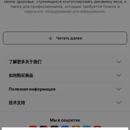
своем здоровье, стремящихся контролировать динамику веса, а
также для профессионалов, которым требуется точное и
Читать далее
1. **Механические весы** — классические устройства с
циферблатом и пружинным механизмом. Отличаются простотой
эксплуатации и не требуют батареек. Подходят для тех, кто
了解更多关于我们
2. **Цифровые весы** — оснащены электронным дисплеем,
如何购买商品
показывают вес с высокой точностью. Часто имеют
дополнительные функции: измерение процента жира в
организме, воды, мышечной массы, анализ состава тела
Полезная информация
(биоимпеданс). Они идеально подходят для фитнес-энтузиастов
技术支持
3. **Весы с функцией подключения к мобильным
приложениям** — позволяют синхронизировать данные с
Мы в соцсетях
телефона или планшета через Bluetooth или Wi-Fi. Это удобно