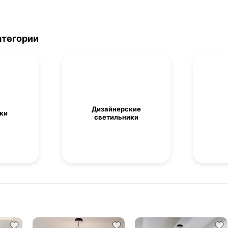
атегории
Дизайнерские
ки
светильники