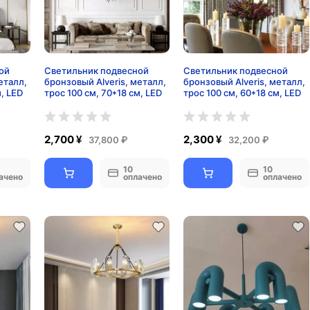
ой
Светильник подвесной
Светильник подвесной
еталл,
бронзовый Alveris, металл,
бронзовый Alveris, металл,
м, LED
трос 100 см, 70*18 см, LED
трос 100 см, 60*18 см, LED
2,700 ¥
2,300 ¥
37,800 ₽
32,200 ₽
10
10
ачено
оплачено
оплачено