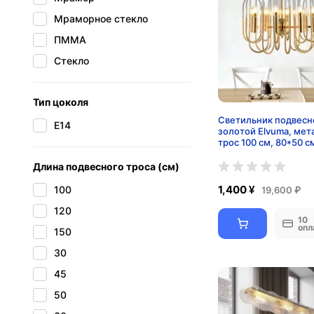
Мраморное стекло
ПММА
Стекло
Тип цоколя
Светильник подвесн
E14
золотой Elvuma, мет
трос 100 см, 80*50 с
Длина подвесного троса (см)
1,400 ¥
100
19,600 ₽
120
10
опл
150
30
45
50