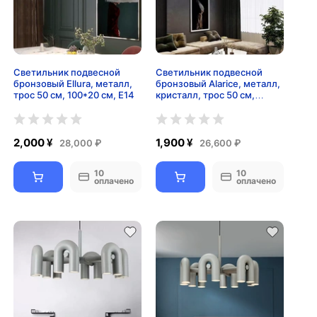
Светильник подвесной
Светильник подвесной
бронзовый Ellura, металл,
бронзовый Alarice, металл,
трос 50 см, 100*20 см, Е14
кристалл, трос 50 см,
75*50 см, Е14
2,000 ¥
1,900 ¥
28,000 ₽
26,600 ₽
10
10
оплачено
оплачено