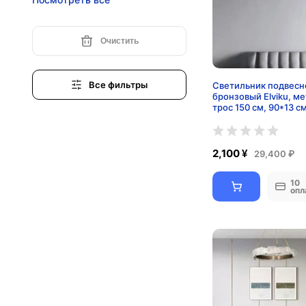
20-35
2-5
Очистить
5
5-8
Все фильтры
Светильник подвесн
бронзовый Elviku, ме
7-12
трос 150 см, 90*13 с
8-12
8-15
2,100 ¥
29,400 ₽
10
опл