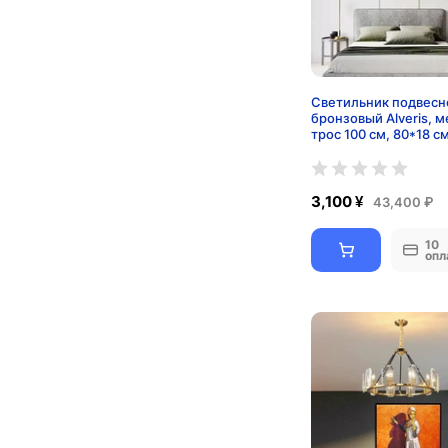
Светильник подвесн
бронзовый Alveris, м
трос 100 см, 80*18 с
3,100 ¥
43,400 ₽
10
опл