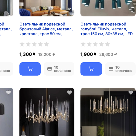
ой
Светильник подвесной
Светильник подвесной
еталл,
бронзовый Alarice, металл,
голубой Elluvix, металл,
,
кристалл, трос 50 см,
трос 150 см, 80*38 см, LED
45*40 см, Е14
1,300 ¥
1,900 ¥
18,200 ₽
26,600 ₽
10
10
ачено
оплачено
оплачено