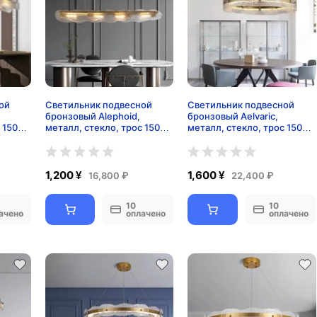
ой
Светильник подвесной
Светильник подвесной
бронзовый Alephoid,
бронзовый Aelvaric,
 150
металл, стекло, трос 150
металл, стекло, трос 150
см, 90*13 см, Е14
см, 60*13 см, LED
1,200 ¥
1,600 ¥
16,800 ₽
22,400 ₽
10
10
ачено
оплачено
оплачено