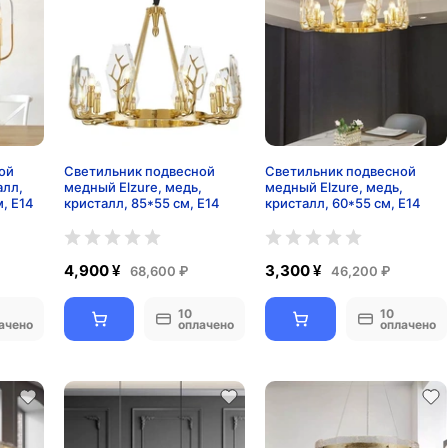
ой
Светильник подвесной
Светильник подвесной
алл,
медный Elzure, медь,
медный Elzure, медь,
м, E14
кристалл, 85*55 см, Е14
кристалл, 60*55 см, Е14
4,900 ¥
3,300 ¥
68,600 ₽
46,200 ₽
10
10
ачено
оплачено
оплачено