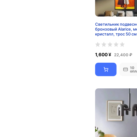
Светильник подвесн
бронзовый Alarice, м
кристалл, трос 50 см
60*45 см, Е14
1,600 ¥
22,400 ₽
10
опл