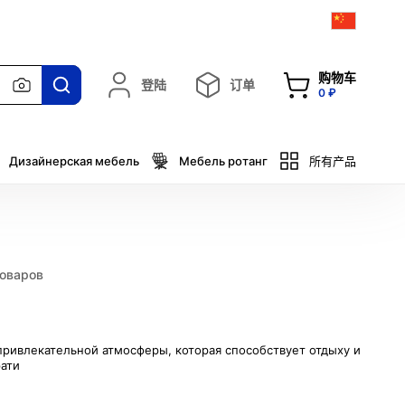
购物车
登陆
订单
0 ₽
Дизайнерская мебель
Мебель ротанг
所有产品
товаров
привлекательной атмосферы, которая способствует отдыху и