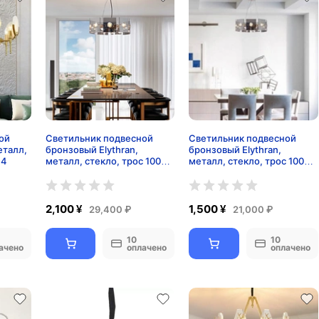
ой
Светильник подвесной
Светильник подвесной
еталл,
бронзовый Elythran,
бронзовый Elythran,
14
металл, стекло, трос 100
металл, стекло, трос 100
см, 80*18 см, E14
см, 60*18 см, E14
2,100 ¥
1,500 ¥
29,400 ₽
21,000 ₽
10
10
ачено
оплачено
оплачено