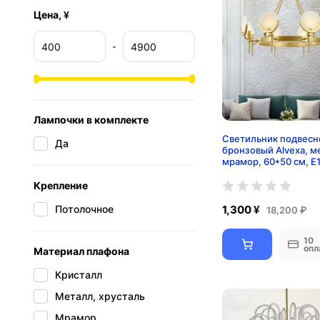
Цена, ¥
-
Лампочки в комплекте
Светильник подвесн
Да
бронзовый Alvexa, м
мрамор, 60*50 см, Е
Крепление
Потолочное
1,300 ¥
18,200 ₽
10
опл
Материал плафона
Кристалл
Металл, хрусталь
Мрамор