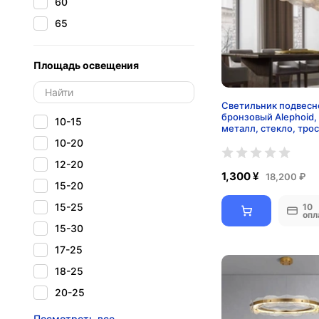
60
65
Площадь освещения
Светильник подвесн
бронзовый Alephoid,
10-15
металл, стекло, трос
см, 100*13 см, Е14
10-20
12-20
1,300 ¥
18,200 ₽
15-20
15-25
10
опл
15-30
17-25
18-25
20-25
20-30
Посмотреть все