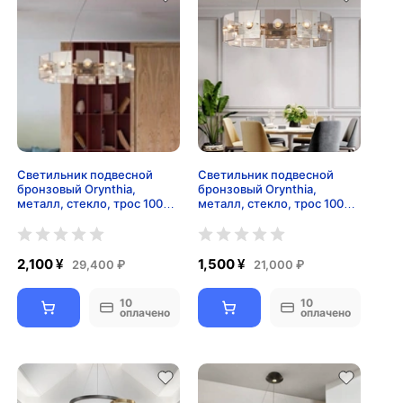
Светильник подвесной
Светильник подвесной
бронзовый Orynthia,
бронзовый Orynthia,
металл, стекло, трос 100
металл, стекло, трос 100
см, 80*18 см, Е14
см, 60*18 см, Е14
2,100 ¥
1,500 ¥
29,400 ₽
21,000 ₽
10
10
оплачено
оплачено