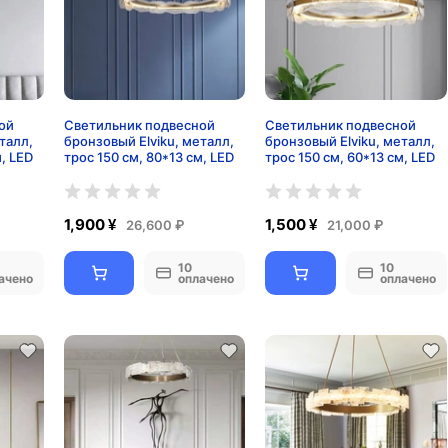
ой
Светильник подвесной
Светильник подвесной
талл,
бронзовый Elviku, металл,
бронзовый Elviku, металл,
м, LED
трос 150 см, 80*13 см, LED
трос 150 см, 60*13 см, LED
1,900 ¥
1,500 ¥
26,600 ₽
21,000 ₽
10
10
ачено
оплачено
оплачено