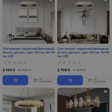
Светильник подвесной бронзовый
Светильник подвесной бронзовый
Alveris, металл, трос 100 см, 80*18
Alveris, металл, трос 100 см, 70*18
см, LED
см, LED
3 100 ¥
2 700 ¥
43 400 ₽
37 800 ₽
10
10
оплачено
оплачено