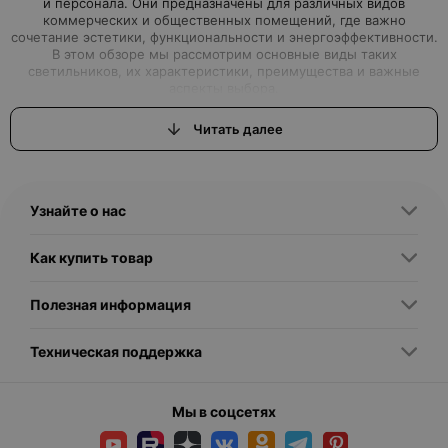
и персонала. Они предназначены для различных видов
коммерческих и общественных помещений, где важно
сочетание эстетики, функциональности и энергоэффективности.
В этом обзоре мы рассмотрим основные виды таких
светильников, их характеристики, преимущества и важные
Читать далее
Для кого предназначены светильники для баров, кафе и
Эти светильники рассчитаны на владельцев и менеджеров
Узнайте о нас
заведений общественного питания, дизайнеров интерьеров,
строителей и специалистов по освещению. Они удовлетворяют
Как купить товар
требования по эргономике, стилю и безопасности, а также
помогают сформировать ту атмосферу, которая способствует
привлечению и удержанию клиентов. Оптимальный свет влияет
Полезная информация
на восприятие интерьера, настроение покупателей и даже на их
Техническая поддержка
Мы в соцсетях
1. Подвесные светильники — классический выбор для барных