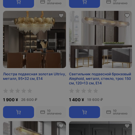
10
10
оплачено
оплачено
Люстра подвесная золотая Ultrivy,
Светильник подвесной бронзовый
металл, 95*32 см, Е14
Alephoid, металл, стекло, трос 150
см, 120*13 см, Е14
1 900 ¥
1 400 ¥
26 600 ₽
19 600 ₽
10
10
оплачено
оплачено