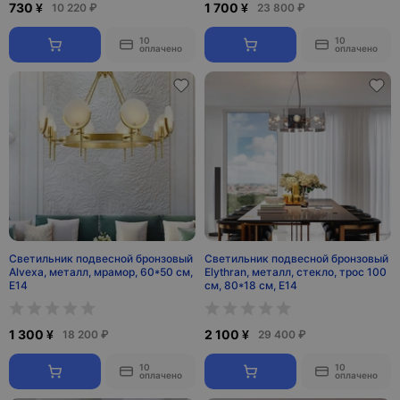
730 ¥
1 700 ¥
10 220 ₽
23 800 ₽
10
10
оплачено
оплачено
Светильник подвесной бронзовый
Светильник подвесной бронзовый
Alvexa, металл, мрамор, 60*50 см,
Elythran, металл, стекло, трос 100
Е14
см, 80*18 см, E14
1 300 ¥
2 100 ¥
18 200 ₽
29 400 ₽
10
10
оплачено
оплачено