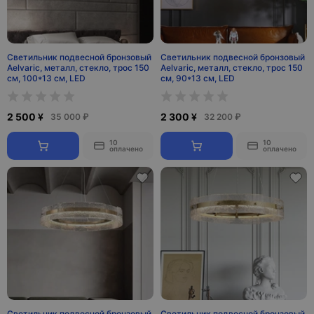
Светильник подвесной бронзовый
Светильник подвесной бронзовый
Aelvaric, металл, стекло, трос 150
Aelvaric, металл, стекло, трос 150
см, 100*13 см, LED
см, 90*13 см, LED
2 500 ¥
2 300 ¥
35 000 ₽
32 200 ₽
10
10
оплачено
оплачено
Светильник подвесной бронзовый
Светильник подвесной бронзовый