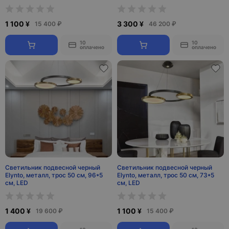
1 100 ¥
3 300 ¥
15 400 ₽
46 200 ₽
10
10
оплачено
оплачено
Светильник подвесной черный
Светильник подвесной черный
Elynto, металл, трос 50 см, 96*5
Elynto, металл, трос 50 см, 73*5
см, LED
см, LED
1 400 ¥
1 100 ¥
19 600 ₽
15 400 ₽