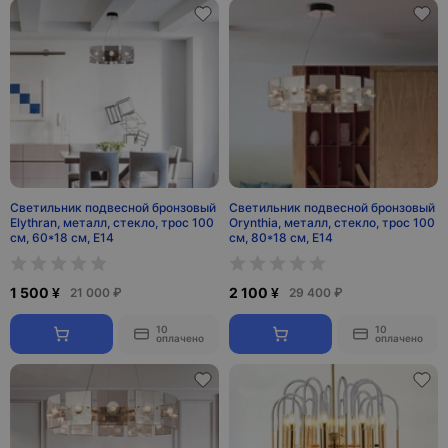
Светильник подвесной бронзовый
Светильник подвесной бронзовый
Elythran, металл, стекло, трос 100
Orynthia, металл, стекло, трос 100
см, 60*18 см, E14
см, 80*18 см, Е14
1 500 ¥
2 100 ¥
21 000 ₽
29 400 ₽
10
10
оплачено
оплачено