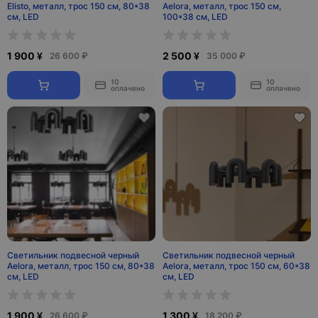
Elisto, металл, трос 150 см, 80*38
Aelora, металл, трос 150 см,
см, LED
100*38 см, LED
1 900 ¥
2 500 ¥
26 600 ₽
35 000 ₽
10
10
оплачено
оплачено
Светильник подвесной черный
Светильник подвесной черный
Aelora, металл, трос 150 см, 80*38
Aelora, металл, трос 150 см, 60*38
см, LED
см, LED
1 900 ¥
1 300 ¥
26 600 ₽
18 200 ₽