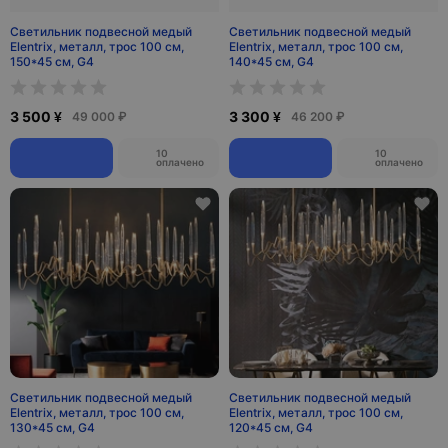
Светильник подвесной медый
Светильник подвесной медый
Elentrix, металл, трос 100 см,
Elentrix, металл, трос 100 см,
150*45 см, G4
140*45 см, G4
3 500 ¥
3 300 ¥
49 000 ₽
46 200 ₽
10
10
оплачено
оплачено
Светильник подвесной медый
Светильник подвесной медый
Elentrix, металл, трос 100 см,
Elentrix, металл, трос 100 см,
130*45 см, G4
120*45 см, G4