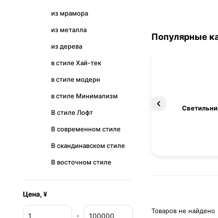
из мрамора
из металла
Популярные к
из дерева
в стиле Хай-тек
в стиле модерн
в стиле Минимализм
Освещение
Светильни
В стиле Лофт
В современном стиле
В скандинавском стиле
В восточном стиле
Цена, ¥
Товаров не найдено
-