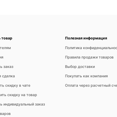
ческий, бохо, так и в современный минимализм. Они подходят для о
годаря своей легкости и компактности, они хорошо подходят для п
ь товар
Полезная информация
ателям
Политика конфиденциально
ия
Правила продажи товаров
ь заказ
Выбор доставки
я сделка
Покупать как компания
т на одной или нескольких цепях, шнурах разной длины, с регулир
ть скидку в чате
Оплата через расчетный сч
ить скидку на товар
ть индивидуальный заказ
оваров