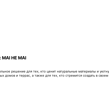
: MAI HE MAI
ильное решение для тех, кто ценит натуральные материалы и уютн
 домов и террас, а также для тех, кто стремится создать в свое
оторые хотят сделать интерьер более теплым и естественным, при 