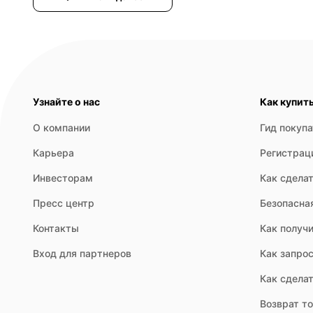
светильники отлично вписываются как в скандинавский, этни
коммерческих пространств — баров, гостиниц, студий. Бла
Узнайте о нас
Как купит
О компании
Гид покуп
Карьера
Регистрац
Инвесторам
Как сделат
Пресс центр
Безопасна
По типу крепления подвесные светильники из ротанга бываю
Контакты
Как получи
Вход для партнеров
Как запрос
Как сдела
Возврат т