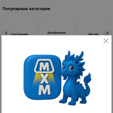
Популярные категории
Дизайнерские
Светильники
Люстры
светильники
Фильтры
По популярности
Товаров не найдено
Светильники в восточном стиле | Бренд: MAI HE MAI
Светильники в восточном стиле: гид по выбору и основным