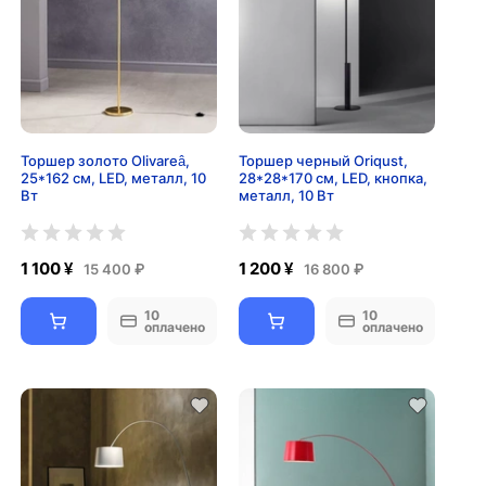
Торшер золото Olivareâ,
Торшер черный Oriqust,
25*162 см, LED, металл, 10
28*28*170 см, LED, кнопка,
Вт
металл, 10 Вт
1 100 ¥
1 200 ¥
15 400 ₽
16 800 ₽
10
10
оплачено
оплачено