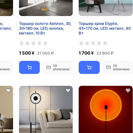
o,
Торшер золото Aelvron, 30,
Торшер хром Elyptix,
еталл,
30*180 см, LED, кнопка,
45*170 см, LED, металл, 40
металл, 10 Вт
Вт
1 500 ¥
1 700 ¥
21 000 ₽
23 800 ₽
10
10
ачено
оплачено
оплачено