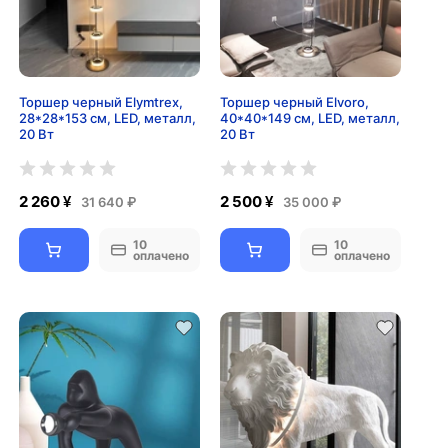
Торшер черный Elymtrex,
Торшер черный Elvoro,
28*28*153 см, LED, металл,
40*40*149 см, LED, металл,
20 Вт
20 Вт
2 260 ¥
2 500 ¥
31 640 ₽
35 000 ₽
10
10
оплачено
оплачено