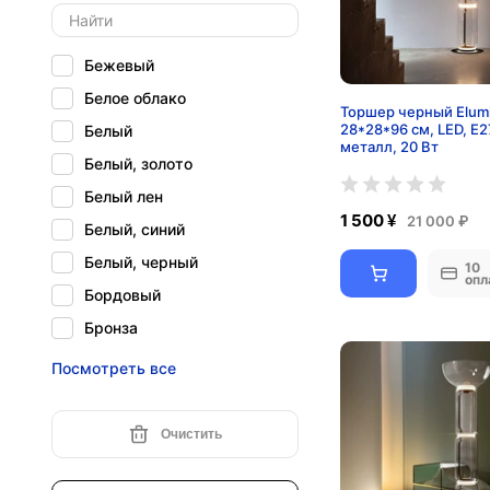
90
Бежевый
Белое облако
Торшер черный Elum
28*28*96 см, LED, Е2
Белый
металл, 20 Вт
Белый, золото
Белый лен
1 500 ¥
21 000 ₽
Белый, синий
Белый, черный
10
опл
Бордовый
Бронза
Голубой
Посмотреть все
Дымчато-серый
Желтый
Очистить
Золотой