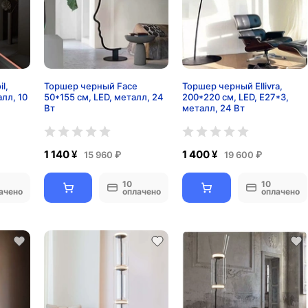
l,
Торшер черный Face
Торшер черный Ellivra,
алл, 10
50*155 см, LED, металл, 24
200*220 см, LED, Е27*3,
Вт
металл, 24 Вт
1 140 ¥
1 400 ¥
15 960 ₽
19 600 ₽
10
10
ачено
оплачено
оплачено