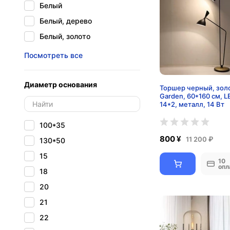
Белый
Белый, дерево
Белый, золото
Белый, кофейный, мрамор,
Посмотреть все
Белый/Оранжевый/
Бежевый
Диаметр основания
Торшер черный, зол
Белый, Серый, Черный
Garden, 60*160 см, L
14*2, металл, 14 Вт
Бордовый
Бронза
100*35
Голубой
800 ¥
11 200 ₽
130*50
Дуб
15
10
Желтый
опл
18
зелёный
20
Золото, белый
21
Золотой
22
Золото, мрамор