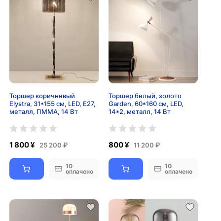
Торшер коричневый
Торшер белый, золото
Elystra, 31*155 см, LED, Е27,
Garden, 60*160 см, LED,
металл, ПММА, 14 Вт
14*2, металл, 14 Вт
1 800 ¥
800 ¥
25 200 ₽
11 200 ₽
10
10
оплачено
оплачено