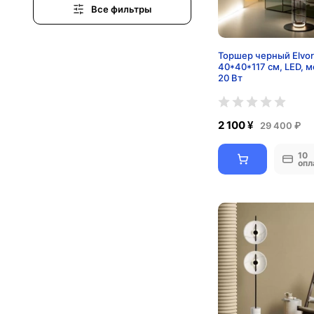
коньячный
Все фильтры
Коричневый
Кофейный
Торшер черный Elvor
Красный
40*40*117 см, LED, м
20 Вт
молочный
Оранжевый
2 100 ¥
29 400 ₽
Песочный
Прозрачный
10
опл
Прозрачный, черный
Разноцветный
Розовый
Светло-серый
Серебро
Серый
Синий