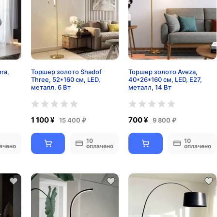
ra,
Торшер золото Shadof
Торшер золото Aveza,
Three, 52*160 см, LED,
40*26*160 см, LED, Е27,
металл, 6 Вт
металл, 14 Вт
1 100 ¥
700 ¥
15 400 ₽
9 800 ₽
10
10
ачено
оплачено
оплачено