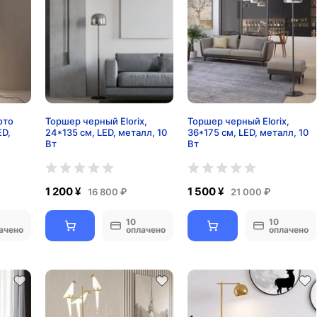
ото
Торшер черный Elorix,
Торшер черный Elorix,
ED,
24*135 см, LED, металл, 10
36*175 см, LED, металл, 10
Вт
Вт
1 200 ¥
1 500 ¥
16 800 ₽
21 000 ₽
10
10
ачено
оплачено
оплачено