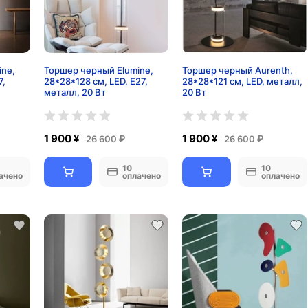
ine,
Торшер черный Elumine,
Торшер черный Aurenth,
7,
28*28*128 см, LED, Е27,
28*28*121 см, LED, металл,
металл, 20 Вт
20 Вт
1 900 ¥
1 900 ¥
26 600 ₽
26 600 ₽
10
10
ачено
оплачено
оплачено