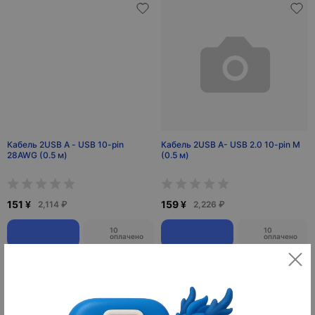
Кабель 2USB A - USB 10-pin
Кабель 2USB A- USB 2.0 10-pin M
28AWG (0.5 м)
(0.5 м)
151 ¥
159 ¥
2,114 ₽
2,226 ₽
10
10
оплачено
оплачено