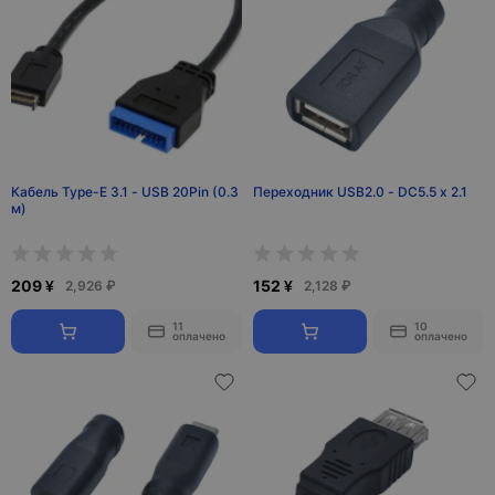
Кабель Type-E 3.1 - USB 20Pin (0.3
Переходник USB2.0 - DC5.5 x 2.1
м)
209 ¥
152 ¥
2,926 ₽
2,128 ₽
11
10
оплачено
оплачено