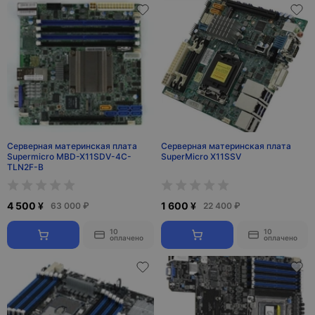
Серверная материнская плата
Серверная материнская плата
Supermicro MBD-X11SDV-4C-
SuperMicro X11SSV
TLN2F-B
4 500 ¥
1 600 ¥
63 000 ₽
22 400 ₽
10
10
оплачено
оплачено