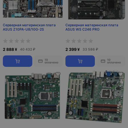
Серверная материнская плата
Серверная материнская плата
ASUS Z10PA-U8/10G-2S
ASUS WS C246 PRO
2 888 ¥
2 399 ¥
40 432 ₽
33 586 ₽
10
10
оплачено
оплачено