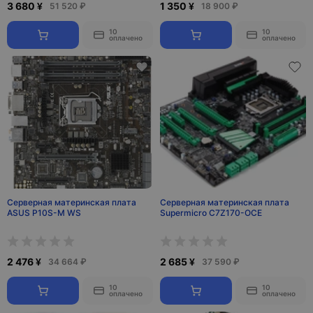
3 680 ¥
1 350 ¥
51 520 ₽
18 900 ₽
10
10
оплачено
оплачено
Серверная материнская плата
Серверная материнская плата
ASUS P10S-M WS
Supermicro C7Z170-OCE
2 476 ¥
2 685 ¥
34 664 ₽
37 590 ₽
10
10
оплачено
оплачено