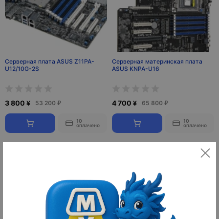
Серверная плата ASUS Z11PA-
Серверная материнская плата
U12/10G-2S
ASUS KNPA-U16
3 800 ¥
4 700 ¥
53 200 ₽
65 800 ₽
10
10
оплачено
оплачено