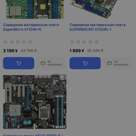
Серверная материнская плата
Серверная материнская плата
SuperMicro X11DAI-N
SUPERMICRO X10DRL-I
3 199 ¥
1 899 ¥
44 786 ₽
26 586 ₽
10
10
оплачено
оплачено
Серверная плата ASUS GP9D-E /