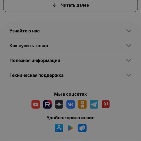
Читать далее
Материнские платы классифицируются по форм-фактору,
разъёмам процессора, чипсетам и поддерживаемым
технологиям. Основные форм-факторы включают ATX, microATX,
Узнайте о нас
Mini-ITX и E-ATX. Каждый из них отличается размерами и
количеством слотов расширения: ATX — стандарт для
Как купить товар
полноразмерных систем с большим числом портов, microATX —
более компактный вариант с умеренным количеством слотов,
Mini-ITX — для компактных сборок, а E-ATX — для мощных
Полезная информация
Техническая поддержка
В зависимости от поддерживаемого процессора выделяют
материнские платы для процессоров Intel и AMD. Для Intel
характерны сокеты LGA 1200, LGA 1700, для AMD — AM4, AM5 и
Мы в соцсетях
TRX4. Чипсет материнской платы определяет
функциональность: от базовых моделей чипсетов H и B до
более продвинутых Z (Intel) и X, B (AMD), которые
поддерживают разгон и больше возможностей для
Удобное приложение