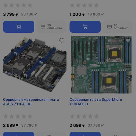
3 799 ¥
1 200 ¥
53 186 ₽
16 800 ₽
10
10
оплачено
оплачено
Серверная материнская плата
Серверная плата SuperMicro
ASUS Z11PA-D8
X10DAX-O
2 699 ¥
2 699 ¥
37 786 ₽
37 786 ₽