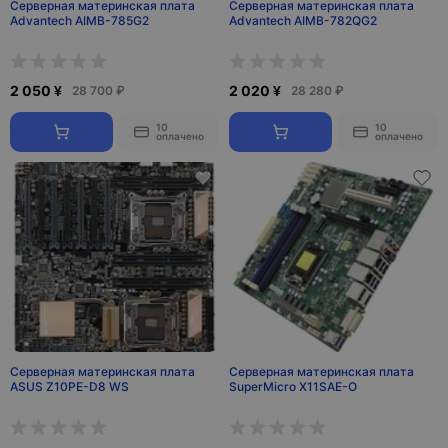
Серверная материнская плата
Серверная материнская плата
Advantech AIMB-785G2
Advantech AIMB-782QG2
2 050 ¥
2 020 ¥
28 700 ₽
28 280 ₽
10
10
оплачено
оплачено
Серверная материнская плата
Серверная материнская плата
ASUS Z10PE-D8 WS
SuperMicro X11SAE-O