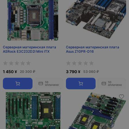
Серверная материнская плата
Серверная материнская плата
ASRock E3C232D2I Mini ITX
Asus Z10PR-D16
1 450 ¥
3 790 ¥
20 300 ₽
53 060 ₽
10
10
оплачено
оплачено