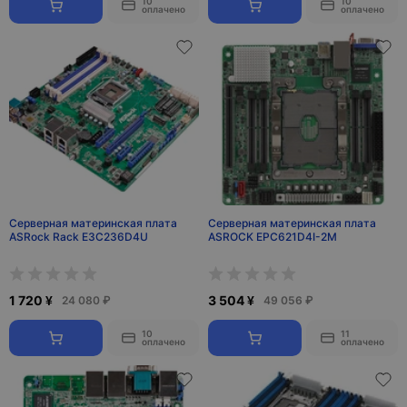
10
10
оплачено
оплачено
Серверная материнская плата
Серверная материнская плата
ASRock Rack E3C236D4U
ASROCK EPC621D4I-2M
1 720 ¥
3 504 ¥
24 080 ₽
49 056 ₽
10
11
оплачено
оплачено