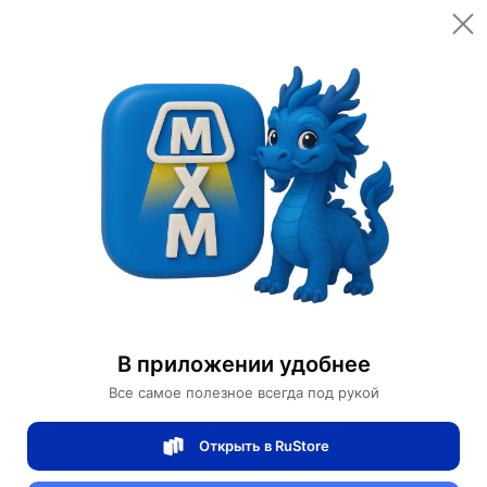
Открыть в приложении
Открыть
Home
Категории
数码电子产品
电脑配件
Аксессуары для компьютерной техники
Компьютерные кабели, разъемы, переходники
Кабель USB Type С - HDM (1.8 м)
В приложении удобнее
Все самое полезное всегда под рукой
Кабель USB Type С - HDM (1.8 м)
Открыть в RuStore
0 отзывов
0