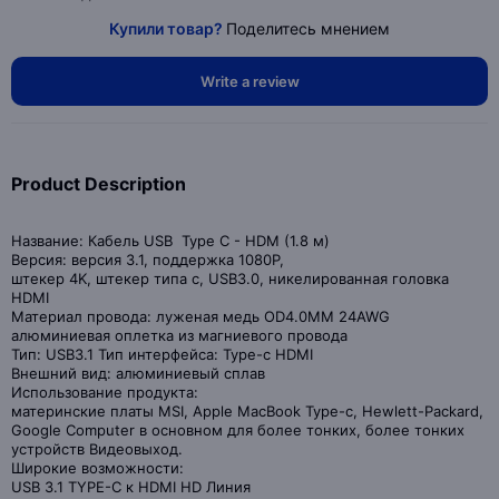
Купили товар?
Поделитесь мнением
Write a review
Product Description
Название: Кабель USB Type С - HDM (1.8 м)
Версия: версия 3.1, поддержка 1080P,
штекер 4K, штекер типа c, USB3.0, никелированная головка
HDMI
Материал провода: луженая медь OD4.0MM 24AWG
алюминиевая оплетка из магниевого провода
Тип: USB3.1 Тип интерфейса: Type-c HDMI
Внешний вид: алюминиевый сплав
Использование продукта:
материнские платы MSI, Apple MacBook Type-c, Hewlett-Packard,
Google Computer в основном для более тонких, более тонких
устройств Видеовыход.
Широкие возможности:
USB 3.1 TYPE-C к HDMI HD Линия