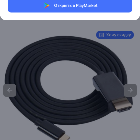
Открыть в PlayMarket
Shop Part electron
UPC:
USB-125
Хочу скидку