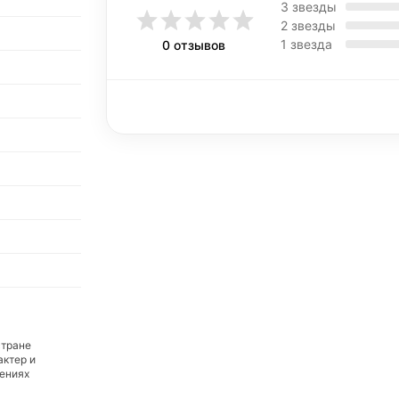
3 звезды
2 звезды
1 звезда
0 отзывов
стране
актер и
дениях