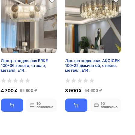
Люстра подвесная ERKE
Люстра подвесная AKCICEK
100*36 золото, стекло,
100*22 дымчатый, стекло,
металл, Е14.
металл, Е14.
4 700 ¥
3 900 ¥
65 800 ₽
54 600 ₽
10
10
оплачено
оплачено