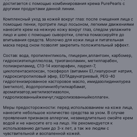
достигается с помощью комбинирования крема PurePearls с
другими продуктами данной линии.
Комплексный уход за кожей вокруг глаз: после очищения лица с
помощью пенки, протрите лицо лосьоном, легкими движениями
нанесите крем на нежную кожу вокруг глаз, следом увлажните
лицо и шею с помощью сыворотки, слегка помассируйте до
впитывания средств. Молочко для кожи лица и питательная
маска перед сном позволят закрепить положительный эффект.
Состав: вода, пропиленгликоль, глицерин,аллантоин, карбомер,
гидроксиэтилцеллюлоза, триэтаноламин, метилпарабен,
полиакриламид, C13-14 изопарафин, лаурил-7,
циклопентасилоксан, токоферол (витамин Е),гиалуронат натрия,
гидроксипропиловый эфир, EDTAдвунатриевый, PEG-40
гидрогенизированное касторовое масло, имидазолидинилуреа
(метилол), йодопропинилбутилкарбамат,
ароматизатор,метилизотиазолон,
гидролизованныйжемчуг,гидролизованныйколлаген.
Меры предосторожности: перед использованием на коже лица,
нанесите небольшое количество средства за ухом. В случае
проявления признаков аллергии, незамедлительно смойте крем
водой и не наносите его на лицо. Не рекомендуется к
использованию детьми до 3-х лет, а так же людям с
чувствительной и воспаленной кожей.