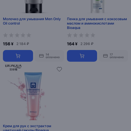
Молочко для умывания Men Only
Пенка для умывания с кокосовым
Oil control
маслом и аминокислотами
Bioaqua
156 ¥
164 ¥
2 184 ₽
2 296 ₽
14
17
оплачено
оплачено
Крем для рук с экстрактом
цветущей сакуры Bioaqua