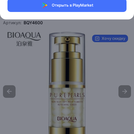
Открыть в PlayMarket
Магазин Bioaqua
Артикул:
BQY4600
Хочу скидку