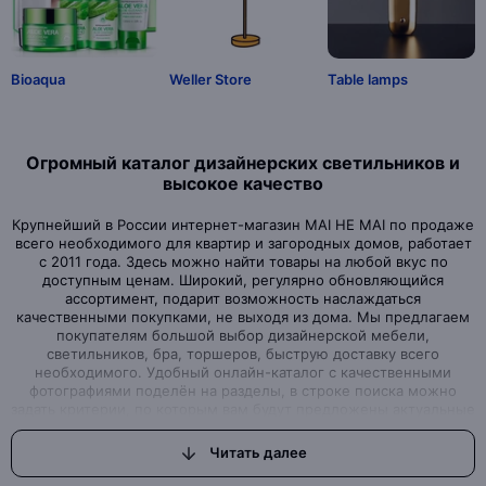
Bioaqua
Weller Store
Table lamps
Огромный каталог дизайнерских светильников и
высокое качество
Крупнейший в России интернет-магазин MAI HE MAI по продаже
всего необходимого для квартир и загородных домов, работает
с 2011 года. Здесь можно найти товары на любой вкус по
доступным ценам. Широкий, регулярно обновляющийся
ассортимент, подарит возможность наслаждаться
качественными покупками, не выходя из дома. Мы предлагаем
покупателям большой выбор дизайнерской мебели,
светильников, бра, торшеров, быструю доставку всего
необходимого. Удобный онлайн-каталог с качественными
фотографиями поделён на разделы, в строке поиска можно
задать критерии, по которым вам будут предложены актуальные
варианты товаров нашего магазина.Интернет-магазин, где вы
можете найти всё, что ищете
Читать далее
Вы задумали начать ремонт или просто обновить дизайн