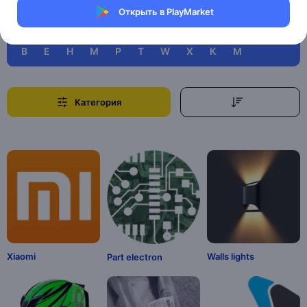
Читать далее
Открыть в PlayMarket
B
E
H
M
P
T
W
X
К
М
Категория
Xiaomi
Walls lights
Part electron