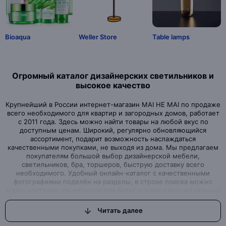
Bioaqua
Weller Store
Table lamps
Огромный каталог дизайнерских светильников и
высокое качество
Крупнейший в России интернет-магазин MAI HE MAI по продаже
всего необходимого для квартир и загородных домов, работает
с 2011 года. Здесь можно найти товары на любой вкус по
доступным ценам. Широкий, регулярно обновляющийся
ассортимент, подарит возможность наслаждаться
качественными покупками, не выходя из дома. Мы предлагаем
покупателям большой выбор дизайнерской мебели,
светильников, бра, торшеров, быструю доставку всего
необходимого. Удобный онлайн-каталог с качественными
фотографиями поделён на разделы, в строке поиска можно
задать критерии, по которым вам будут предложены актуальные
варианты товаров нашего магазина.Интернет-магазин, где вы
можете найти всё, что ищете
Читать далее
Вы задумали начать ремонт или просто обновить дизайн