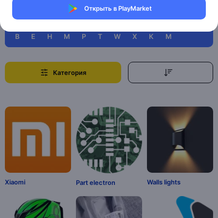
Читать далее
Открыть в PlayMarket
B
E
H
M
P
T
W
X
К
М
Категория
Xiaomi
Walls lights
Part electron