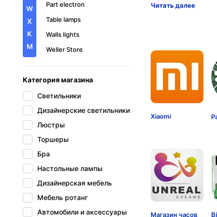
Part electron
Читать далее
W
Table lamps
X
К
Walls lights
М
Weller Store
Xiaomi
Категория магазина
каталог запчастей
Магазин часов Unreal
Светильники
Dream
Дизайнерские светильники
Xiaomi
P
Люстры
Торшеры
Бра
Настольные лампы
Дизайнерская мебель
Мебель ротанг
Автомобили и аксессуары
Магазин часов
B