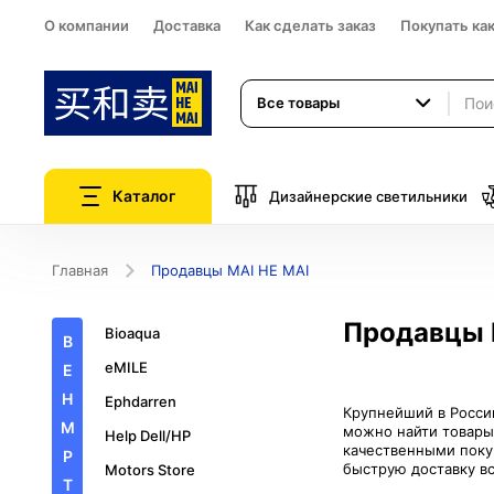
О компании
Доставка
Как сделать заказ
Покупать ка
Все товары
Каталог
Дизайнерские светильники
Главная
Продавцы MAI HE MAI
Продавцы 
Bioaqua
B
eMILE
E
H
Ephdarren
Крупнейший в России
M
можно найти товары
Help Dell/HP
качественными поку
P
Motors Store
T