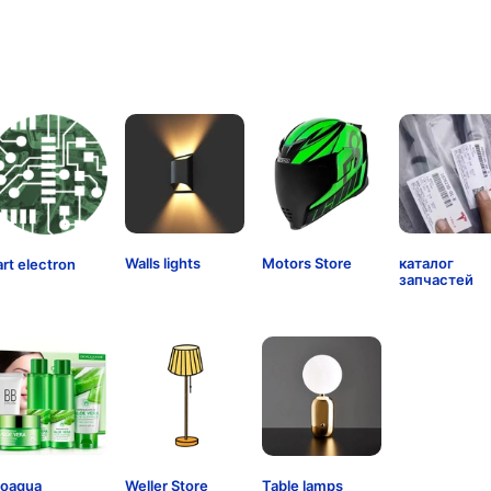
Walls lights
Motors Store
каталог
art electron
запчастей
ioaqua
Weller Store
Table lamps