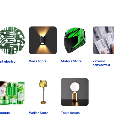
Walls lights
Motors Store
каталог
art electron
запчастей
ioaqua
Weller Store
Table lamps