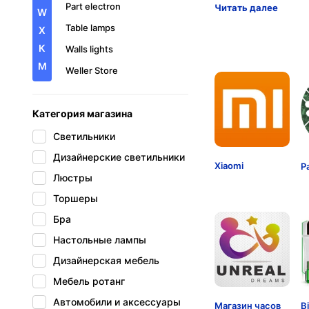
Part electron
Читать далее
W
Table lamps
X
К
Walls lights
М
Weller Store
Xiaomi
Категория магазина
каталог запчастей
Магазин часов Unreal
Светильники
Dream
Дизайнерские светильники
Xiaomi
P
Люстры
Торшеры
Бра
Настольные лампы
Дизайнерская мебель
Мебель ротанг
Автомобили и аксессуары
Магазин часов
B