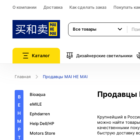
О компании
Доставка
Как сделать заказ
Покупать ка
Все товары
Каталог
Дизайнерские светильники
Главная
Продавцы MAI HE MAI
Продавцы 
Bioaqua
B
eMILE
E
H
Ephdarren
Крупнейший в России
M
можно найти товары
Help Dell/HP
качественными поку
P
Motors Store
T