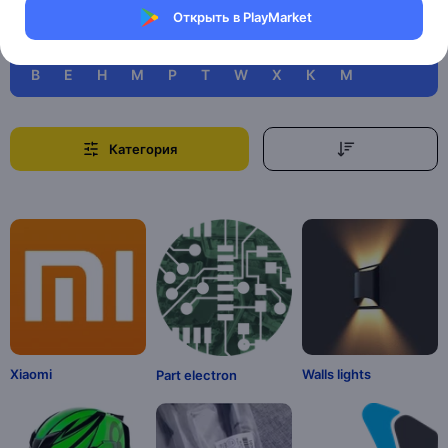
Читать далее
Открыть в PlayMarket
B
E
H
M
P
T
W
X
К
М
Категория
Xiaomi
Walls lights
Part electron