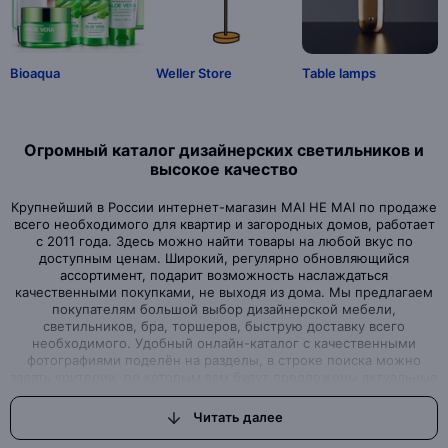
Bioaqua
Weller Store
Table lamps
Огромный каталог дизайнерских светильников и
высокое качество
Крупнейший в России интернет-магазин MAI HE MAI по продаже
всего необходимого для квартир и загородных домов, работает
с 2011 года. Здесь можно найти товары на любой вкус по
доступным ценам. Широкий, регулярно обновляющийся
ассортимент, подарит возможность наслаждаться
качественными покупками, не выходя из дома. Мы предлагаем
покупателям большой выбор дизайнерской мебели,
светильников, бра, торшеров, быструю доставку всего
необходимого. Удобный онлайн-каталог с качественными
фотографиями поделён на разделы, в строке поиска можно
задать критерии, по которым вам будут предложены актуальные
варианты товаров нашего магазина.Интернет-магазин, где вы
можете найти всё, что ищете
Читать далее
Вы задумали начать ремонт или просто обновить дизайн