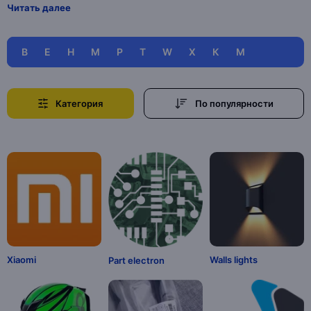
Читать далее
B
E
H
M
P
T
W
X
К
М
Категория
По популярности
Xiaomi
Walls lights
Part electron