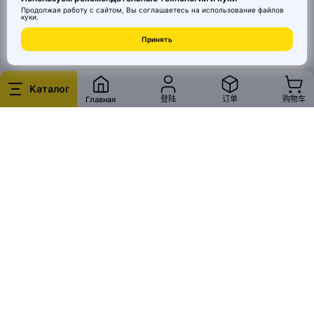
квартиры, но вам для этого не хватало качественной, красивой,
Продолжая работу с сайтом, Вы соглашаетесь на использование
файлов
с дизайнерской изюминкой, мебели или торшеров, бра и
куки
.
светильников? Интернет–магазин MAI HE MAI - это выгодные
предложения, которые смогут удовлетворить самые
© 2026 MAI HE MAI. Маркетплейс дизайнерских товаров со всего
Принять
притязательные запросы, как именитых дизайнеров, так и
Китая по ценам заводов. Все права защищены.
простых обывателей, решивших сделать свой дом
неповторимым. Дизайнерские светильники купить любых
размеров, форм и цветов подойдут для применения во всех
Каталог
сферах жизни. Напольные светильники – торшеры украсят не
登陆
订单
购物车
Главная
только спальню или салон, но и отлично впишутся в холл
вашего офиса.
Крупнейший в России интернет-магазин MAI HE MAI по продаже
всего необходимого для квартир и загородных домов, работает
с 2011 года. Здесь можно найти товары на любой вкус по
доступным ценам. Широкий, регулярно обновляющийся
ассортимент, подарит возможность наслаждаться
качественными покупками, не выходя из дома. Мы предлагаем
покупателям большой выбор дизайнерской мебели,
светильников, бра, торшеров, быструю доставку всего
необходимого. Удобный онлайн-каталог с качественными
фотографиями поделён на разделы, в строке поиска можно
задать критерии, по которым вам будут предложены актуальные
варианты товаров нашего магазина.Интернет-магазин, где вы
можете найти всё, что ищете