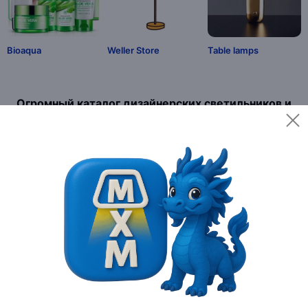
Bioaqua
Weller Store
Table lamps
Огромный каталог дизайнерских светильников и
высокое качество
Крупнейший в России интернет-магазин MAI HE MAI по продаже
всего необходимого для квартир и загородных домов, работает
с 2011 года. Здесь можно найти товары на любой вкус по
доступным ценам. Широкий, регулярно обновляющийся
ассортимент, подарит возможность наслаждаться
качественными покупками, не выходя из дома. Мы предлагаем
покупателям большой выбор дизайнерской мебели,
светильников, бра, торшеров, быструю доставку всего
необходимого. Удобный онлайн-каталог с качественными
фотографиями поделён на разделы, в строке поиска можно
задать критерии, по которым вам будут предложены актуальные
варианты товаров нашего магазина.Интернет-магазин, где вы
можете найти всё, что ищете
Читать далее
Вы задумали начать ремонт или просто обновить дизайн