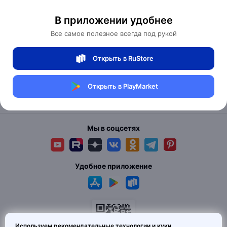
квартиры, но вам для этого не хватало качественной, красивой,
с дизайнерской изюминкой, мебели или торшеров, бра и
В приложении удобнее
светильников? Интернет–магазин MAI HE MAI - это выгодные
了解更多关于我们
предложения, которые смогут удовлетворить самые
Все самое полезное всегда под рукой
притязательные запросы, как именитых дизайнеров, так и
простых обывателей, решивших сделать свой дом
如何购买商品
неповторимым. Дизайнерские светильники купить любых
Открыть в RuStore
размеров, форм и цветов подойдут для применения во всех
сферах жизни. Напольные светильники – торшеры украсят не
Полезная информация
только спальню или салон, но и отлично впишутся в холл
Открыть в PlayMarket
вашего офиса.
技术支持
Крупнейший в России интернет-магазин MAI HE MAI по продаже
всего необходимого для квартир и загородных домов, работает
с 2011 года. Здесь можно найти товары на любой вкус по
Мы в соцсетях
доступным ценам. Широкий, регулярно обновляющийся
ассортимент, подарит возможность наслаждаться
качественными покупками, не выходя из дома. Мы предлагаем
покупателям большой выбор дизайнерской мебели,
светильников, бра, торшеров, быструю доставку всего
Удобное приложение
необходимого. Удобный онлайн-каталог с качественными
фотографиями поделён на разделы, в строке поиска можно
задать критерии, по которым вам будут предложены актуальные
варианты товаров нашего магазина.Интернет-магазин, где вы
можете найти всё, что ищете
Вы задумали начать ремонт или просто обновить дизайн
Используем рекомендательные технологии и куки