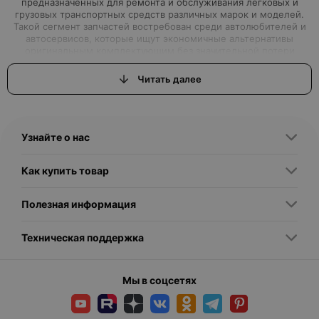
предназначенных для ремонта и обслуживания легковых и
грузовых транспортных средств различных марок и моделей.
Такой сегмент запчастей востребован среди автолюбителей и
автосервисов, которые ищут экономичные альтернативы
оригинальным комплектующим без значительной потери
функциональности и качества. Эта категория подойдет
автомобилистам, которые ценят соотношение цены и
Читать далее
надежности, а также тем, кому важна доступность и быстрый
Узнайте о нас
Как купить товар
Полезная информация
Техническая поддержка
Мы в соцсетях