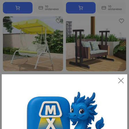
10
10
оплачено
оплачено
Качели садовые из ротанга
Качели садовые из ротанга Swing
Zhizhan ZR
Way
2 060 ¥
5 098 ¥
28 840 ₽
71 372 ₽
10
10
оплачено
оплачено