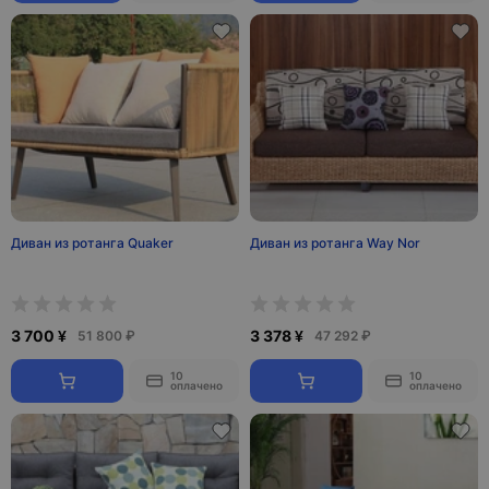
Диван из ротанга Quaker
Диван из ротанга Way Nor
3 700 ¥
3 378 ¥
51 800 ₽
47 292 ₽
10
10
оплачено
оплачено