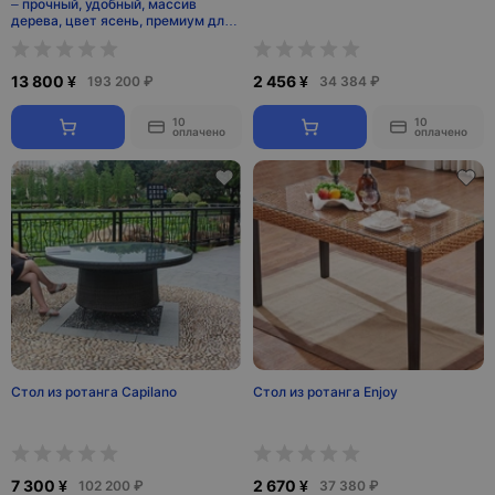
– прочный, удобный, массив
дерева, цвет ясень, премиум для
гостиной и офиса
13 800 ¥
2 456 ¥
193 200 ₽
34 384 ₽
10
10
оплачено
оплачено
Стол из ротанга Capilano
Стол из ротанга Enjoy
7 300 ¥
2 670 ¥
102 200 ₽
37 380 ₽