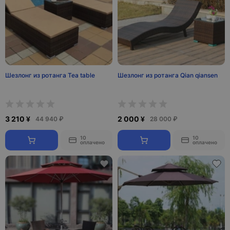
Шезлонг из ротанга Tea table
Шезлонг из ротанга Qian qiansen
3 210 ¥
2 000 ¥
44 940 ₽
28 000 ₽
10
10
оплачено
оплачено