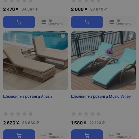
2 476 ¥
2 060 ¥
34 664 ₽
28 840 ₽
10
10
оплачено
оплачено
Шезлонг из ротанга Anash
Шезлонг из ротанга Music Valley
2 620 ¥
1 580 ¥
36 680 ₽
22 120 ₽
10
10
оплачено
оплачено