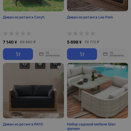
Диван из ротанга Caryh
Диван из ротанга Lee Park
7 140 ¥
5 698 ¥
99 960 ₽
79 772 ₽
10
10
оплачено
оплачено
Диван из ротанга RA10
Набор садовой мебели Qian
qiansen