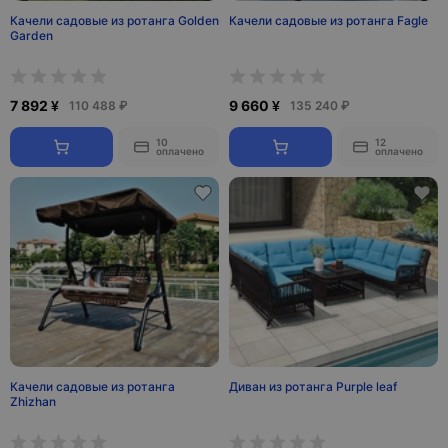
Качели садовые из ротанга Golden
Качели садовые из ротанга Fagle
Garden
7 892 ¥
9 660 ¥
110 488 ₽
135 240 ₽
10
12
оплачено
оплачено
Качели садовые из ротанга
Диван из ротанга Purple leaf
Zhizhan