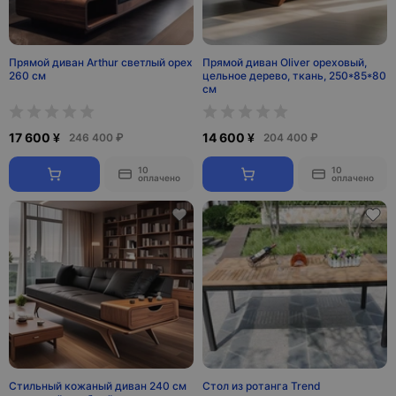
Прямой диван Arthur светлый орех
Прямой диван Oliver ореховый,
260 см
цельное дерево, ткань, 250*85*80
см
17 600 ¥
14 600 ¥
246 400 ₽
204 400 ₽
10
10
оплачено
оплачено
Стильный кожаный диван 240 см
Стол из ротанга Trend