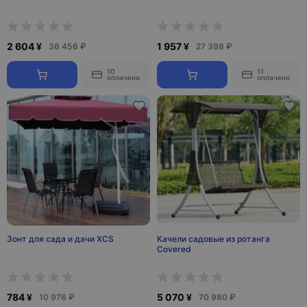
2 604 ¥
1 957 ¥
36 456 ₽
27 398 ₽
10
11
оплачено
оплачено
Зонт для сада и дачи XCS
Качели садовые из ротанга
Covered
784 ¥
5 070 ¥
10 976 ₽
70 980 ₽