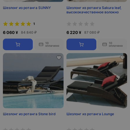
Шезлонг из ротанга SUNNY
Шезлонг из ротанга Sakura leaf,
высококачественное волокно
1
6 060 ¥
6 220 ¥
84 840 ₽
87 080 ₽
10
10
оплачено
оплачено
Шезлонг из ротанга Stone bird
Шезлонг из ротанга Lounge