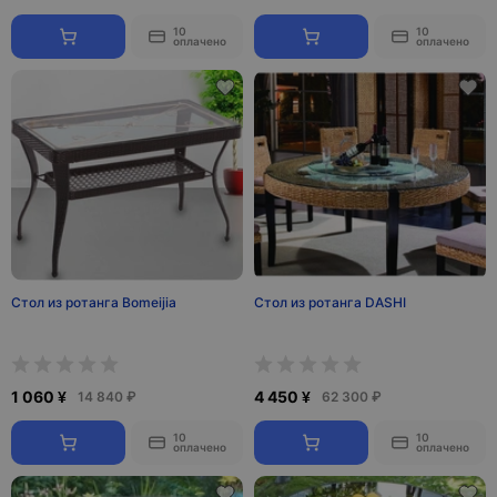
10
10
оплачено
оплачено
Стол из ротанга Bomeijia
Стол из ротанга DASHI
1 060 ¥
4 450 ¥
14 840 ₽
62 300 ₽
10
10
оплачено
оплачено