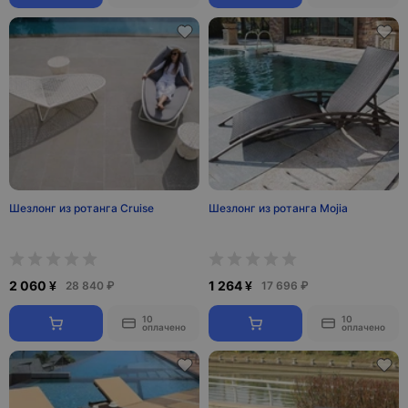
Шезлонг из ротанга Cruise
Шезлонг из ротанга Mojia
2 060 ¥
1 264 ¥
28 840 ₽
17 696 ₽
10
10
оплачено
оплачено