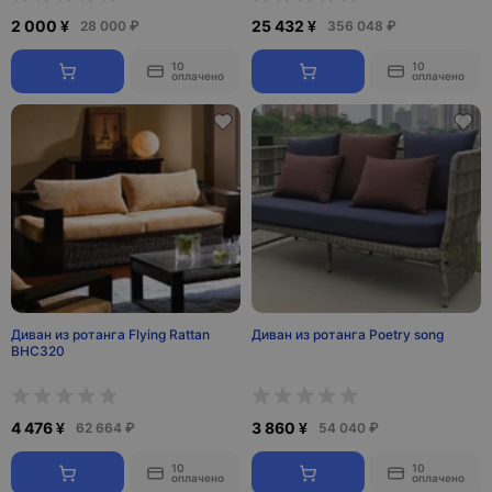
2 000 ¥
25 432 ¥
28 000 ₽
356 048 ₽
10
10
оплачено
оплачено
Диван из ротанга Flying Rattan
Диван из ротанга Poetry song
BHC320
4 476 ¥
3 860 ¥
62 664 ₽
54 040 ₽
10
10
оплачено
оплачено