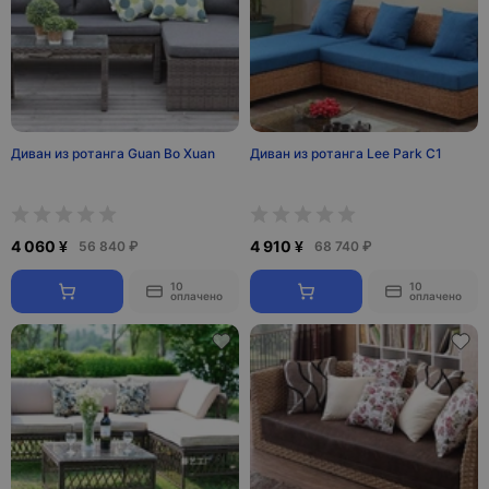
Диван из ротанга Guan Bo Xuan
Диван из ротанга Lee Park C1
4 060 ¥
4 910 ¥
56 840 ₽
68 740 ₽
10
10
оплачено
оплачено