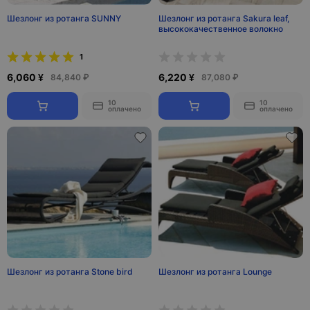
Шезлонг из ротанга SUNNY
Шезлонг из ротанга Sakura leaf,
высококачественное волокно
1
6,060 ¥
6,220 ¥
84,840 ₽
87,080 ₽
10
10
оплачено
оплачено
Шезлонг из ротанга Stone bird
Шезлонг из ротанга Lounge