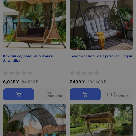
Качели садовые из ротанга
Качели садовые из ротанга Jingou
Sawadika
6,038 ¥
7,400 ¥
84,532 ₽
103,600 ₽
10
10
оплачено
оплачено