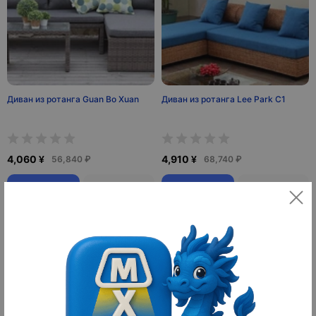
Диван из ротанга Guan Bo Xuan
Диван из ротанга Lee Park C1
4,060 ¥
4,910 ¥
56,840 ₽
68,740 ₽
10
10
оплачено
оплачено