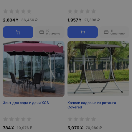
2,604 ¥
1,957 ¥
36,456 ₽
27,398 ₽
10
11
оплачено
оплачено
Зонт для сада и дачи XCS
Качели садовые из ротанга
Covered
784 ¥
5,070 ¥
10,976 ₽
70,980 ₽