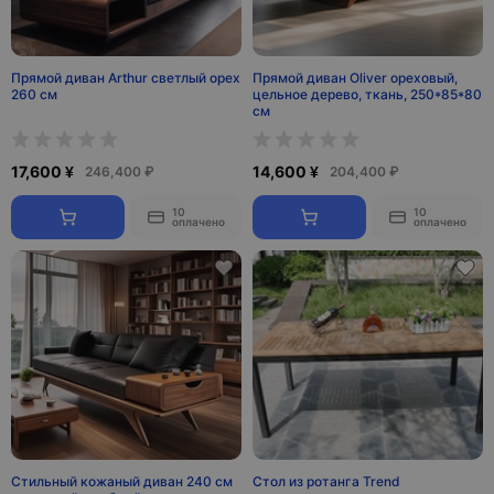
Прямой диван Arthur светлый орех
Прямой диван Oliver ореховый,
260 см
цельное дерево, ткань, 250*85*80
см
17,600 ¥
14,600 ¥
246,400 ₽
204,400 ₽
10
10
оплачено
оплачено
Стильный кожаный диван 240 см
Стол из ротанга Trend