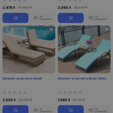
2,476 ¥
2,060 ¥
34,664 ₽
28,840 ₽
10
10
оплачено
оплачено
Шезлонг из ротанга Anash
Шезлонг из ротанга Music Valley
2,620 ¥
1,580 ¥
36,680 ₽
22,120 ₽
10
10
оплачено
оплачено