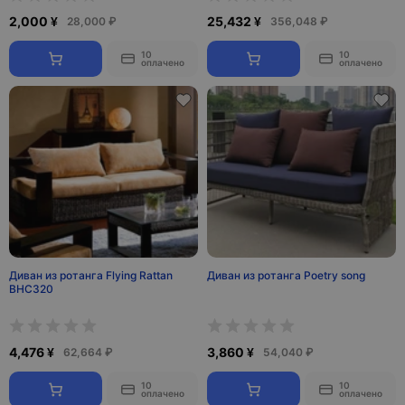
2,000 ¥
25,432 ¥
28,000 ₽
356,048 ₽
10
10
оплачено
оплачено
Диван из ротанга Flying Rattan
Диван из ротанга Poetry song
BHC320
4,476 ¥
3,860 ¥
62,664 ₽
54,040 ₽
10
10
оплачено
оплачено