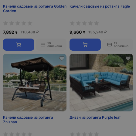
Качели садовые из ротанга Golden
Качели садовые из ротанга Fagle
Garden
7,892 ¥
9,660 ¥
110,488 ₽
135,240 ₽
10
12
оплачено
оплачено
Качели садовые из ротанга
Диван из ротанга Purple leaf
Zhizhan