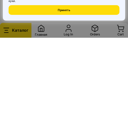
куки
.
© 2026 MAI HE MAI. Маркетплейс дизайнерских товаров со всего
Принять
Китая по ценам заводов. Все права защищены.
При выборе мебели для сада и дачи важно учитывать несколько
основных параметров, определяющих её качество и
Каталог
Log In
Orders
Cart
Главная
- Материал изготовления: дерево (дуб, тик, акация), металл
(алюминий, сталь), пластик, ротанг. От материала зависит
устойчивость к воздействию влаги, ультрафиолета и перепадам
- Устойчивость к погодным условиям: обработка
антикоррозионными и водоотталкивающими средствами
- Вес и мобильность: для дачи часто важна возможность легко
- Дизайн и эргономика: удобство сидений, высота стола,
- Возможность трансформации: складные или раздвижные
модели удобны для разных сценариев использования и