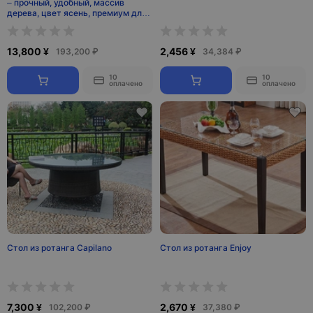
– прочный, удобный, массив
дерева, цвет ясень, премиум для
гостиной и офиса
13,800 ¥
2,456 ¥
193,200 ₽
34,384 ₽
10
10
оплачено
оплачено
Стол из ротанга Capilano
Стол из ротанга Enjoy
7,300 ¥
2,670 ¥
102,200 ₽
37,380 ₽