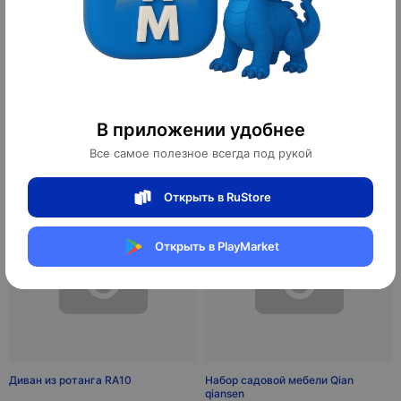
Диван из ротанга Caryh
Диван из ротанга Lee Park
В приложении удобнее
7,140 ¥
5,698 ¥
99,960 ₽
79,772 ₽
Все самое полезное всегда под рукой
10
10
оплачено
оплачено
Открыть в RuStore
Открыть в PlayMarket
Диван из ротанга RA10
Набор садовой мебели Qian
qiansen