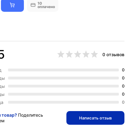
10
оплачено
5
0 отзывов
д
0
зды
0
зды
0
ды
0
да
0
и товар?
Поделитесь
Написать отзыв
ем