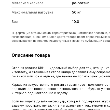
Материал каркаса
pe-ротанг
Максимальная нагрузка
50 кг
Вес
10,0
Информация о технических характеристиках, комплекте поставки, 
изготовления, внешнем виде и цвете товара носит справочный хар
основывается на последних доступных к моменту публикации све
Описание товара
Стол из ротанга KBH — идеальный выбор для тех, кто ценит
и теплоту, а стеклянная столешница добавляет ему соврем
гостиной или зоны отдыха, где важна не только функциональ
Каркас из искусственного ротанга гарантирует долговечност
подходит для повседневного использования — будь то уютны
интерьер под настроение и задачу.
Если вы ищете дизайн-аксессуар, который подчеркнет вкус
вашему пространству засиять натуральными текстурами и со
удовольствием поможем разобраться во всех нюансах.