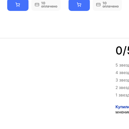
10
10
оплачено
оплачено
0/
5 звез
4 зве
3 зве
2 звез
1 звез
Купил
мнени