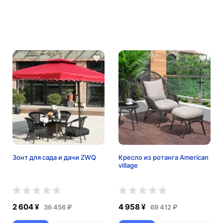
Зонт для сада и дачи ZWQ
Кресло из ротанга American
village
2 604 ¥
4 958 ¥
36 456 ₽
69 412 ₽