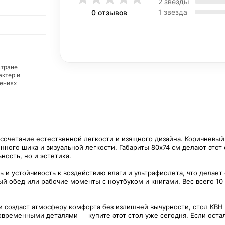
2 звезды
1 звезда
0 отзывов
стране
актер и
дениях
 сочетание естественной легкости и изящного дизайна. Коричневый 
енного шика и визуальной легкости. Габариты 80х74 см делают это
ность, но и эстетика.
ь и устойчивость к воздействию влаги и ультрафиолета, что делае
й обед или рабочие моменты с ноутбуком и книгами. Вес всего 10
 и создаст атмосферу комфорта без излишней вычурности, стол KBH
временными деталями — купите этот стол уже сегодня. Если остали