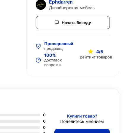
Ephdarren
Дизайнерская мебель
Начать беседу
Проверенный
продавец
4/5
100%
рейтинг товаров
доставок
вовремя
0
Купили товар?
0
Поделитесь мнением
0