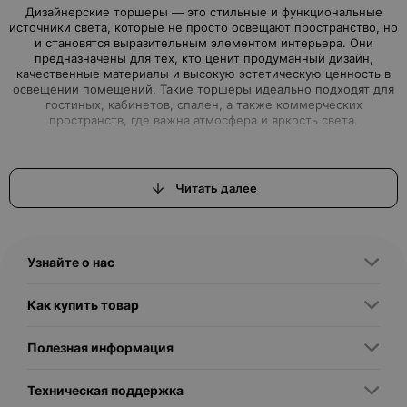
Дизайнерские торшеры — это стильные и функциональные
источники света, которые не просто освещают пространство, но
и становятся выразительным элементом интерьера. Они
предназначены для тех, кто ценит продуманный дизайн,
качественные материалы и высокую эстетическую ценность в
освещении помещений. Такие торшеры идеально подходят для
гостиных, кабинетов, спален, а также коммерческих
Читать далее
Дизайнерские торшеры делятся на несколько основных групп в
Узнайте о нас
- Модерн и минимализм — характеризуются лаконичными
формами, часто выполнены из металла, стекла или пластика.
Как купить товар
Чаще всего имеют строгие геометрические линии и
Полезная информация
- Ретро и винтаж — воплощают эстетику прошлых эпох, с
использованием текстиля, дерева, бронзы. Часто украшены
Техническая поддержка
- Ар-деко и люксовый стиль — торшеры с элементами