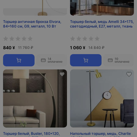
Торшер античная бронза Elvora,
Торшер белый, медь Amelli 34*175,
84*160 см, G9, металл, 10 Вт
светодиодный, E27, металл, ткань
840 ¥
1 060 ¥
11 760 ₽
14 840 ₽
14
10
оплачено
оплачено
Торшер белый, Buster, 180*120,
Напольный торшер, медь, Charlie