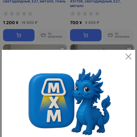
светодиодный, E27, металл, ткань
45*156, светодиодный, E27,
металл
1 200 ¥
700 ¥
16 800 ₽
9 800 ₽
10
10
оплачено
оплачено
Напольный торшер, золото,
Напольный торшер, медь, ESTER
Cooper 50*160, светодиодный,
93*163, светодиодный, G9,
E27, металл
металл
800 ¥
1 300 ¥
11 200 ₽
18 200 ₽