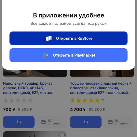
10
10
оплачено
оплачено
В приложении удобнее
Все самое полезное всегда под рукой
Открыть в RuStore
Открыть в PlayMarket
Напольный торшер, бронза,
Торшер человек с лампой черный
дерево, DEKO, 46*145,
с золотом, стекловолокно,
светодиодный, E27, металл
светодиодный E27 - напольный
светильник
1
700 ¥
4 700 ¥
9 800 ₽
65 800 ₽
10
19
оплачено
оплачено