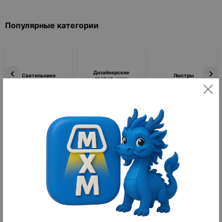
Популярные категории
Дизайнерские
Светильники
Люстры
светильники
Фильтры
По популярности
Товаров не найдено
Комплектующие к светильникам | Бренд: МАЙ ХЭ
МАЙ