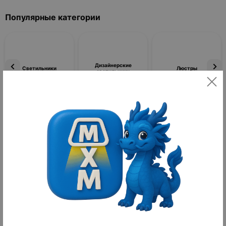
Популярные категории
Дизайнерские
Светильники
Люстры
светильники
Фильтры
По популярности
Товаров не найдено
Жидкое мыло
Жидкое мыло — это современное средство гигиены,
предназначенное для эффективного и комфортного мытья рук в