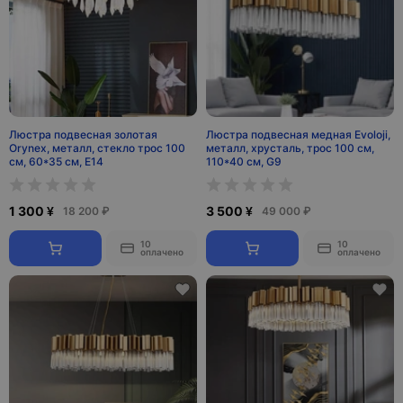
Люстра подвесная золотая
Люстра подвесная медная Evoloji,
Orynex, металл, стекло трос 100
металл, хрусталь, трос 100 см,
см, 60*35 см, E14
110*40 см, G9
1 300 ¥
3 500 ¥
18 200 ₽
49 000 ₽
10
10
оплачено
оплачено