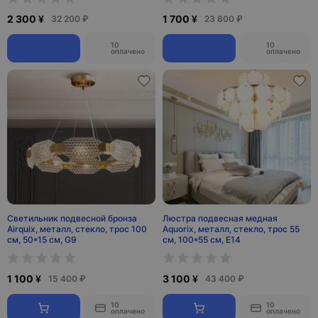
2 300 ¥
1 700 ¥
32 200 ₽
23 800 ₽
10
10
оплачено
оплачено
Светильник подвесной бронза
Люстра подвесная медная
Airquix, металл, стекло, трос 100
Aquorix, металл, стекло, трос 55
см, 50*15 см, G9
см, 100*55 см, Е14
1 100 ¥
3 100 ¥
15 400 ₽
43 400 ₽
10
10
оплачено
оплачено