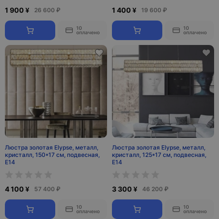
1 900 ¥
1 400 ¥
26 600 ₽
19 600 ₽
10
10
оплачено
оплачено
Люстра золотая Elypse, металл,
Люстра золотая Elypse, металл,
кристалл, 150*17 см, подвесная,
кристалл, 125*17 см, подвесная,
E14
E14
4 100 ¥
3 300 ¥
57 400 ₽
46 200 ₽
10
10
оплачено
оплачено