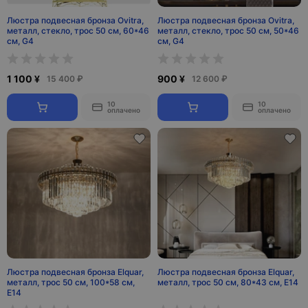
Люстра подвесная бронза Ovitra,
Люстра подвесная бронза Ovitra,
металл, стекло, трос 50 см, 60*46
металл, стекло, трос 50 см, 50*46
см, G4
см, G4
1 100 ¥
900 ¥
15 400 ₽
12 600 ₽
10
10
оплачено
оплачено
Люстра подвесная бронза Elquar,
Люстра подвесная бронза Elquar,
металл, трос 50 см, 100*58 см,
металл, трос 50 см, 80*43 см, Е14
Е14