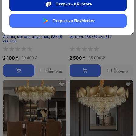
Открыть в RuStore
Открыть в PlayMarket
Люстра подвесная золотая
Люстра подвесная золотая Ultrivy,
Alvirox, металл, хрусталь, 58*48
металл, 130*32 см, Е14
см, E14
2 100 ¥
2 500 ¥
29 400 ₽
35 000 ₽
10
10
оплачено
оплачено