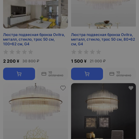
Люстра подвесная бронза Ovitra,
Люстра подвесная бронза Ovitra,
металл, стекло, трос 50 см,
металл, стекло, трос 50 см, 80*62
100*62 см, G4
см, G4
2 200 ¥
1 500 ¥
30 800 ₽
21 000 ₽
10
10
оплачено
оплачено