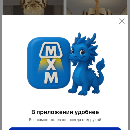
Люстра подвесная золотая
Люстра подвесная золотая
Alvirox, металл, хрусталь, 100*66
Alvirox, металл, хрусталь, 78*58
см, E14
см, E14
4 500 ¥
2 700 ¥
63 000 ₽
37 800 ₽
10
10
оплачено
оплачено
В приложении удобнее
Все самое полезное всегда под рукой