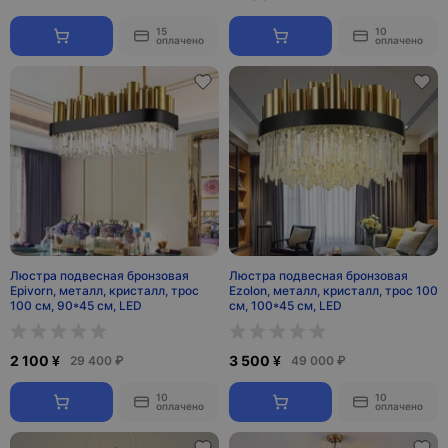
15
10
оплачено
оплачено
Люстра подвесная бронзовая
Люстра подвесная бронзовая
Epivorn, металл, кристалл, трос
Ezolon, металл, кристалл, трос 100
100 см, 90*45 см, LED
см, 100*45 см, LED
2 100 ¥
3 500 ¥
29 400 ₽
49 000 ₽
10
10
оплачено
оплачено