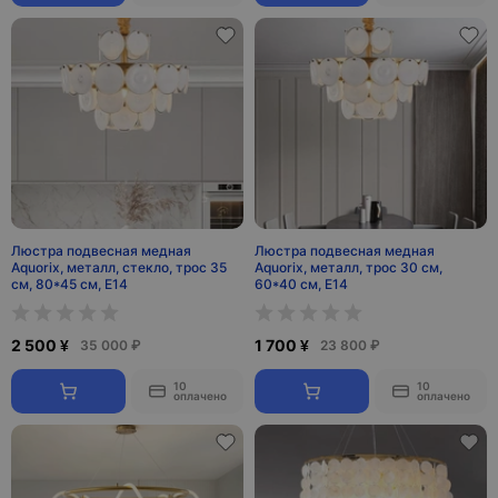
Люстра подвесная медная
Люстра подвесная медная
Aquorix, металл, стекло, трос 35
Aquorix, металл, трос 30 см,
см, 80*45 см, Е14
60*40 см, Е14
2 500 ¥
1 700 ¥
35 000 ₽
23 800 ₽
10
10
оплачено
оплачено