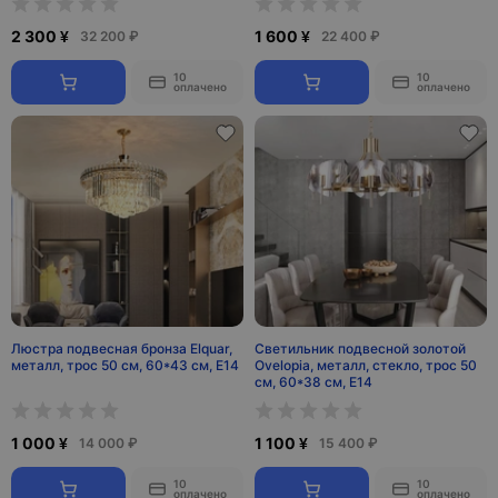
2 300 ¥
1 600 ¥
32 200 ₽
22 400 ₽
10
10
оплачено
оплачено
Люстра подвесная бронза Elquar,
Светильник подвесной золотой
металл, трос 50 см, 60*43 см, Е14
Ovelopia, металл, стекло, трос 50
см, 60*38 см, Е14
1 000 ¥
1 100 ¥
14 000 ₽
15 400 ₽
10
10
оплачено
оплачено