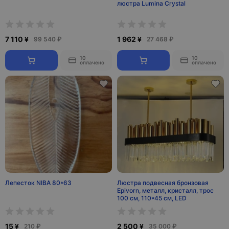
люстра Lumina Crystal
7 110 ¥
1 962 ¥
99 540 ₽
27 468 ₽
10
10
оплачено
оплачено
Лепесток NIBA 80*63
Люстра подвесная бронзовая
Epivorn, металл, кристалл, трос
100 см, 110*45 см, LED
15 ¥
2 500 ¥
210 ₽
35 000 ₽