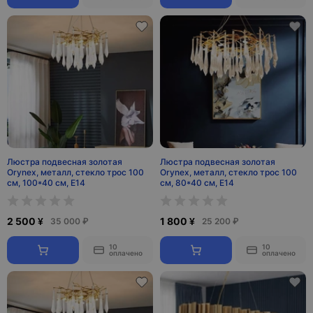
Люстра подвесная золотая
Люстра подвесная золотая
Orynex, металл, стекло трос 100
Orynex, металл, стекло трос 100
см, 100*40 см, E14
см, 80*40 см, E14
2 500 ¥
1 800 ¥
35 000 ₽
25 200 ₽
10
10
оплачено
оплачено