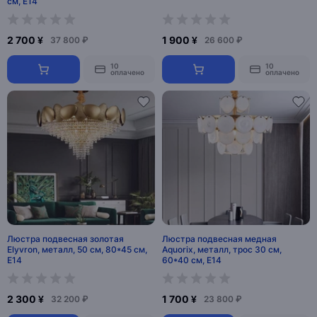
см, E14
2 700 ¥
1 900 ¥
37 800 ₽
26 600 ₽
10
10
оплачено
оплачено
Люстра подвесная золотая
Люстра подвесная медная
Elyvron, металл, 50 см, 80*45 см,
Aquorix, металл, трос 30 см,
Е14
60*40 см, Е14
2 300 ¥
1 700 ¥
32 200 ₽
23 800 ₽