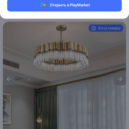
Магазин Table lamps
Открыть в PlayMarket
Артикул:
MXM5849650239
Хочу скидку