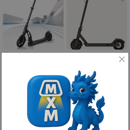
Электро Самокат Isporter
Электросамокат Xiaomi Mijia Pro
2 620 ¥
4 960 ¥
36 680 ₽
69 440 ₽
10
10
оплачено
оплачено