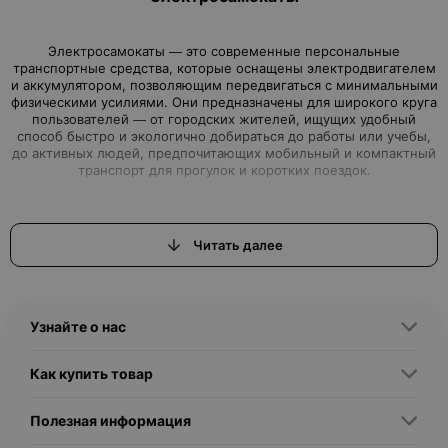
Электросамокаты — это современные персональные
транспортные средства, которые оснащены электродвигателем
и аккумулятором, позволяющим передвигаться с минимальными
физическими усилиями. Они предназначены для широкого круга
пользователей — от городских жителей, ищущих удобный
способ быстро и экологично добираться до работы или учебы,
до активных людей, предпочитающих мобильный и компактный
Читать далее
Современный рынок предлагает разнообразные типы
электросамокатов, которые различаются по назначению,
Узнайте о нас
- Городские электросамокаты — компактные и легкие модели,
Как купить товар
рассчитанные на ровные асфальтированные дороги, с
небольшим запасом хода (обычно до 20–30 км) и максимальной
скоростью до 25 км/ч. Отличаются простотой управления и
Полезная информация