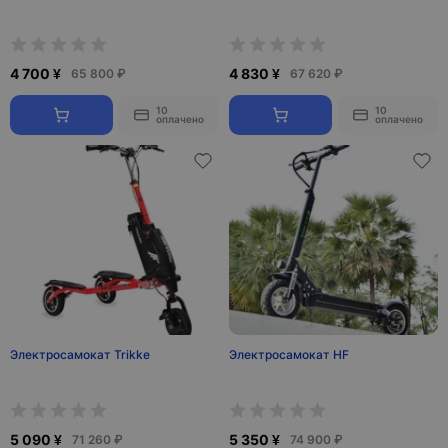
4 700 ¥
4 830 ¥
65 800 ₽
67 620 ₽
10
10
оплачено
оплачено
Электросамокат Trikke
Электросамокат HF
5 090 ¥
5 350 ¥
71 260 ₽
74 900 ₽