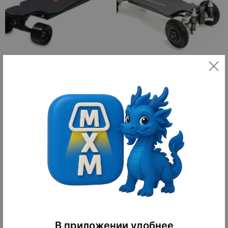
Электроскейтборд Volt 97*27*14
Электроскейтборд ECOMOBL-M45
см, 36v, 350w*2, 150 кг, до 20 км/
ч, 15 км, 3 часа, пульт, 8.0 кг, китай
5 155 ¥
9 445 ¥
72 170 ₽
132 230 ₽
10
10
оплачено
оплачено
В приложении удобнее