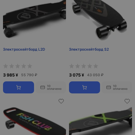
Электроскейтборд L2D
Электроскейтборд S2
3 985 ¥
3 075 ¥
55 790 ₽
43 050 ₽
10
10
оплачено
оплачено