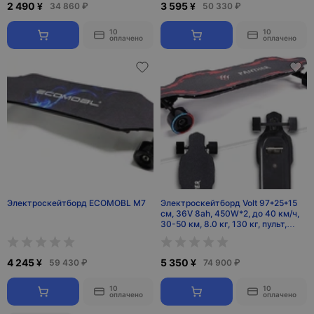
2 490 ¥
3 595 ¥
34 860 ₽
50 330 ₽
10
10
оплачено
оплачено
Электроскейтборд ECOMOBL M7
Электроскейтборд Volt 97*25*15
см, 36V 8ah, 450W*2, до 40 км/ч,
30-50 км, 8.0 кг, 130 кг, пульт,
китай
4 245 ¥
5 350 ¥
59 430 ₽
74 900 ₽
10
10
оплачено
оплачено