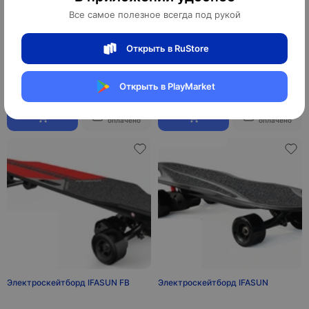
Все самое полезное всегда под рукой
Электроскейтборд ECOMOBL-M24
Электроскейтборд ACTON R1
Открыть в RuStore
Открыть в PlayMarket
7 820 ¥
3 140 ¥
109 480 ₽
43 960 ₽
10
10
оплачено
оплачено
Электроскейтборд IFASUN FB
Электроскейтборд IFASUN