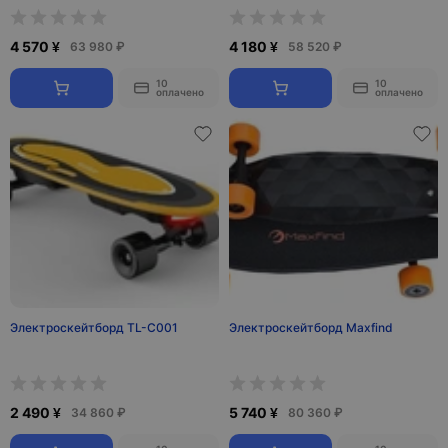
4 570 ¥
4 180 ¥
63 980 ₽
58 520 ₽
10
10
оплачено
оплачено
Электроскейтборд TL-C001
Электроскейтборд Maxfind
2 490 ¥
5 740 ¥
34 860 ₽
80 360 ₽