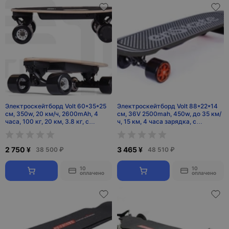
Электроскейтборд Volt 60*35*25
Электроскейтборд Volt 88*22*14
см, 350w, 20 км/ч, 2600mAh, 4
см, 36V 2500mah, 450w, до 35 км/
часа, 100 кг, 20 км, 3.8 кг, с
ч, 15 км, 4 часа зарядка, с
пультом, Китай
пультом, из китая, 6.8 кг
2 750 ¥
3 465 ¥
38 500 ₽
48 510 ₽
10
10
оплачено
оплачено