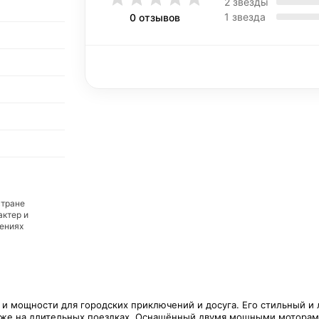
2 звезды
1 звезда
0 отзывов
стране
актер и
дениях
и мощности для городских приключений и досуга. Его стильный и
аже на длительных поездках. Оснащённый двумя мощными моторами