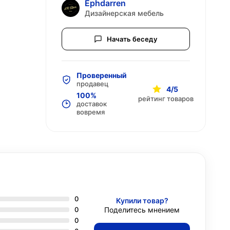
Ephdarren
Дизайнерская мебель
Начать беседу
Проверенный
продавец
4/5
100%
рейтинг товаров
доставок
вовремя
0
Купили товар?
0
Поделитесь мнением
0