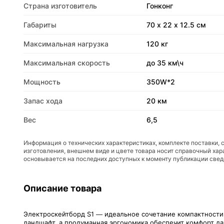
Страна изготовитель
Гонконг
Габариты
70 х 22 х 12.5 см
Максимальная нагрузка
120 кг
Максимальная скорость
до 35 км\ч
Мощность
350W*2
Запас хода
20 км
Вес
6,5
Информация о технических характеристиках, комплекте поставки, 
изготовления, внешнем виде и цвете товара носит справочный хар
основывается на последних доступных к моменту публикации све
Описание товара
Электроскейтборд S1 — идеальное сочетание компактности 
ландшафт, а продуманная эргономика обеспечит комфорт д