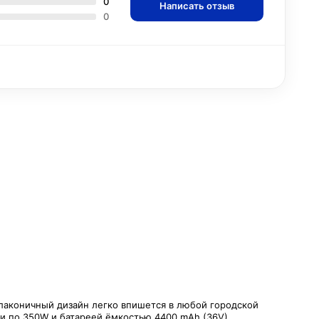
0
Написать отзыв
0
 лаконичный дизайн легко впишется в любой городской
 по 350W и батареей ёмкостью 4400 mAh (36V),