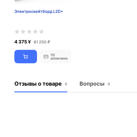
Электроскейтборд L2D+
4 375 ¥
61 250 ₽
10
оплачено
Отзывы о товаре
Вопросы
0
0