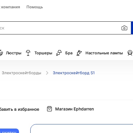
к компания
Помощь
Люстры
Торшеры
Бра
Настольные лампы
Электроскейтборды
Электроскейтборд S1
Магазин Ephdarren
бавить в избранное
у скидку