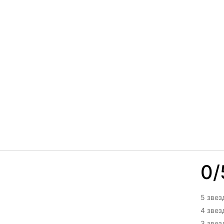
0/
5 звез
4 зве
3 зве