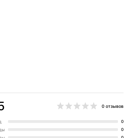
5
0 отзывов
д
0
зды
0
зды
0