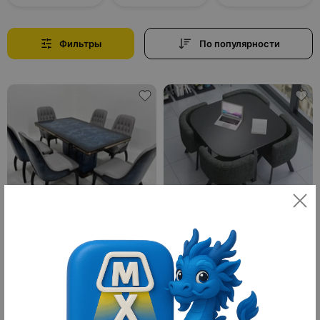
Фильтры
По популярности
Обеденный комплект Avio,
Обеденный стол и стулья, серый,
150*90*76 см, голубой, дерево, 4
80 см, 4 стула.
стула - стол обеденный в
итальянском стиле
1
16 880 ¥
3 517 ¥
236 320 ₽
49 238 ₽