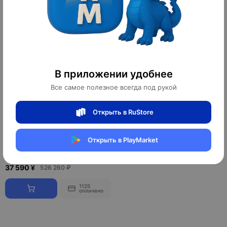
10
10
оплачено
оплачено
В приложении удобнее
Все самое полезное всегда под рукой
Открыть в RuStore
Обеденная группа для кухни
Foltcha. Стол + 6 стульев
Открыть в PlayMarket
1
37 590 ¥
526 260 ₽
1125
оплачено