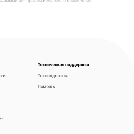
емонтно-монтажные компании, склады, инженерные службы,
ений, наружных площадок, конвейеров и
Техническая поддержка
сти
Техподдержка
Помощь
ет