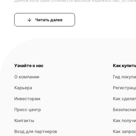
Читать далее
Технический свет ориентирован на широкий круг пользова
а также исследовательские лаборатории и мастерские. Его
Узнайте о нас
Как купит
О компании
Гид покуп
Карьера
Регистрац
Инвесторам
Как сделат
Пресс центр
Безопасна
Контакты
Как получи
Вход для партнеров
Как запрос