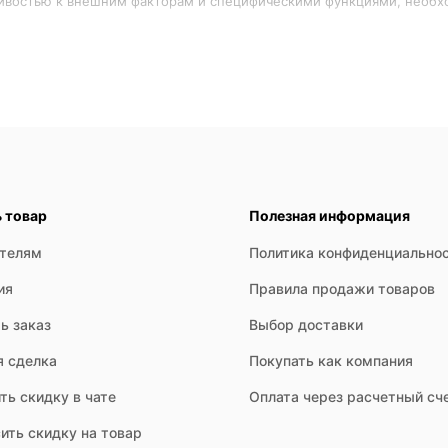
телей: промышленные предприятия, строительные организации, р
 используют для освещения рабочих зон, производственных помещ
ь товар
Полезная информация
ателям
Политика конфиденциально
ия
Правила продажи товаров
ь заказ
Выбор доставки
я сделка
Покупать как компания
ть скидку в чате
Оплата через расчетный сч
ить скидку на товар