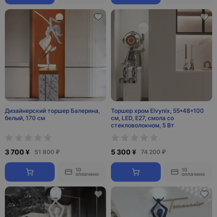
Дизайнерский торшер Балерина,
Торшер хром Elvynix, 55*48*100
белый, 170 см
см, LED, E27, смола со
стекловолокном, 5 Вт
3 700 ¥
5 300 ¥
51 800 ₽
74 200 ₽
10
10
оплачено
оплачено