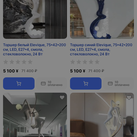
Торшер белый Elevique, 75*42*200
Торшер синий Elevique, 75*42*200
см, LED, E27*4, смола,
см, LED, E27*4, смола,
стекловолокно, 24 Вт
стекловолокно, 24 Вт
5 100 ¥
5 100 ¥
71 400 ₽
71 400 ₽
10
10
оплачено
оплачено