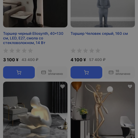
Торшер черный Eliosynth, 40*130
Торшер Человек серый, 160 см
см, LED, Е27, смола со
стекловолокном, 14 Вт
3 100 ¥
4 100 ¥
43 400 ₽
57 400 ₽
10
10
оплачено
оплачено