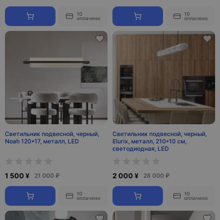
10
10
оплачено
оплачено
Светильник подвесной, черный,
Светильник подвесной, черный,
Noah 120*17, металл, LED
Elurix, металл, 210*10 см,
светодиодная, LED
1 500 ¥
2 000 ¥
21 000 ₽
28 000 ₽
10
10
оплачено
оплачено