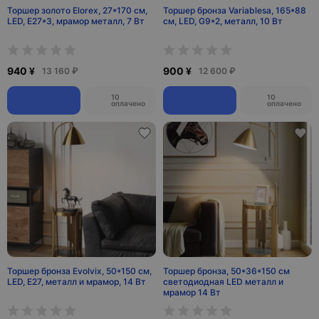
Торшер золото Elorex, 27*170 см,
Торшер бронза Variablesa, 165*88
LED, Е27*3, мрамор металл, 7 Вт
см, LED, G9*2, металл, 10 Вт
940 ¥
900 ¥
13 160 ₽
12 600 ₽
10
10
оплачено
оплачено
Торшер бронза Evolvix, 50*150 см,
Торшер бронза, 50*36*150 см
LED, Е27, металл и мрамор, 14 Вт
светодиодная LED металл и
мрамор 14 Вт