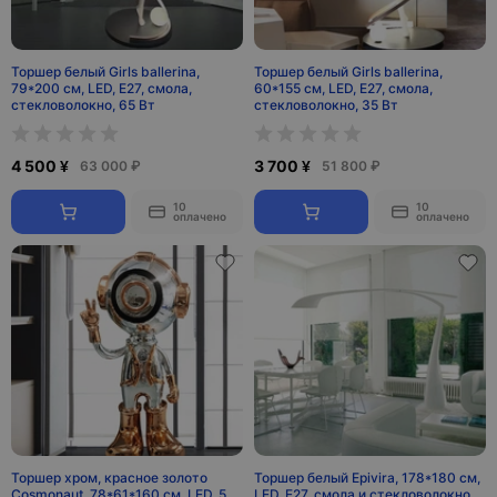
Торшер белый Girls ballerina,
Торшер белый Girls ballerina,
79*200 см, LED, Е27, смола,
60*155 см, LED, Е27, смола,
стекловолокно, 65 Вт
стекловолокно, 35 Вт
4 500 ¥
3 700 ¥
63 000 ₽
51 800 ₽
10
10
оплачено
оплачено
Торшер хром, красное золото
Торшер белый Epivira, 178*180 см,
Cosmonaut, 78*61*160 см, LED, 5
LED, Е27, смола и стекловолокно,