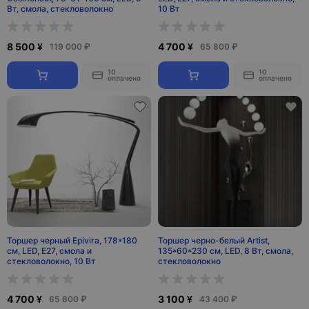
Вт, смола, стекловолокно
10 Вт
8 500 ¥
4 700 ¥
119 000 ₽
65 800 ₽
10
10
оплачено
оплачено
Торшер черный Epivira, 178*180
Торшер черно-белый Artist,
см, LED, Е27, смола и
135*60*230 см, LED, 8 Вт, смола,
стекловолокно, 10 Вт
стекловолокно
4 700 ¥
3 100 ¥
65 800 ₽
43 400 ₽