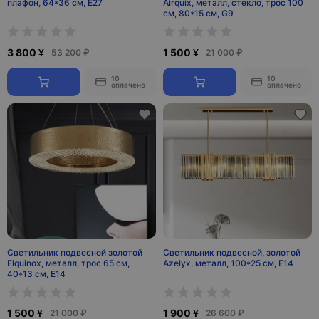
плафон, 64*36 см, E27
Airquix, металл, стекло, трос 100
см, 80*15 см, G9
3 800 ¥
1 500 ¥
53 200 ₽
21 000 ₽
10
10
оплачено
оплачено
Светильник подвесной золотой
Светильник подвесной, золотой
Elquinox, металл, трос 65 см,
Azelyx, металл, 100*25 см, E14
40*13 см, Е14
1 500 ¥
1 900 ¥
21 000 ₽
26 600 ₽