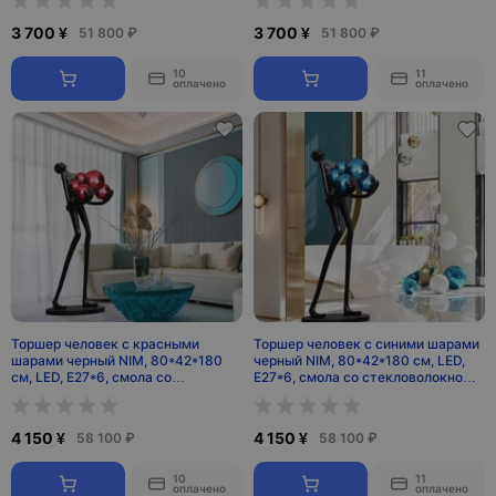
3 700 ¥
3 700 ¥
51 800 ₽
51 800 ₽
10
11
оплачено
оплачено
Торшер человек с красными
Торшер человек с синими шарами
шарами черный NIM, 80*42*180
черный NIM, 80*42*180 см, LED,
см, LED, E27*6, смола со
E27*6, смола со стекловолокном,
стекловолокном, 24 Вт
24 Вт
4 150 ¥
4 150 ¥
58 100 ₽
58 100 ₽
10
11
оплачено
оплачено