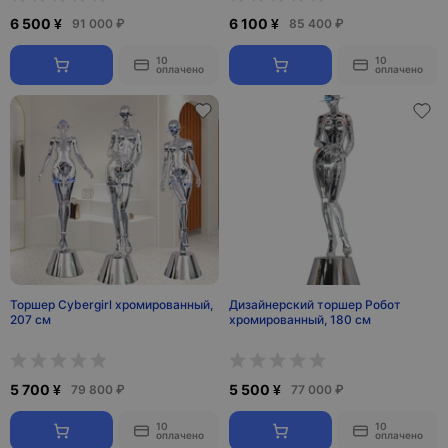
6 500 ¥
6 100 ¥
91 000 ₽
85 400 ₽
10
10
оплачено
оплачено
Торшер Cybergirl хромированный,
Дизайнерский торшер Робот
207 см
хромированный, 180 см
5 700 ¥
5 500 ¥
79 800 ₽
77 000 ₽
10
10
оплачено
оплачено