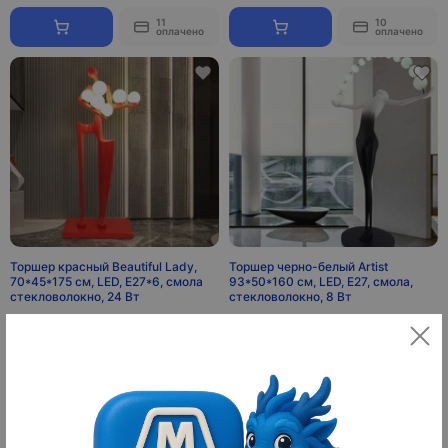
11
10
оплачено
оплачено
Торшер красный Beautiful Lady,
Торшер черно-белый Artist
70*45*175 см, LED, Е27*6, смола
93*50*160 см, LED, E27, смола,
стекловолокно, 24 Вт
стекловолокно, 8 Вт
3 500 ¥
2 500 ¥
49 000 ₽
35 000 ₽
10
10
оплачено
оплачено