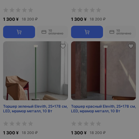
1 300 ¥
1 300 ¥
18 200 ₽
18 200 ₽
10
10
оплачено
оплачено
Торшер зеленый Elevith, 25*178 см,
Торшер красный Elevith, 25*178 см,
LED, мрамор металл, 10 Вт
LED, мрамор металл, 10 Вт
1 300 ¥
1 300 ¥
18 200 ₽
18 200 ₽