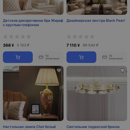
Детское декоративное бра Жираф
Дизайнерская люстра Black Pearl
с круглым плафоном
368 ¥
7 110 ¥
5 152 ₽
99 540 ₽
10
10
оплачено
оплачено
Настольная лампа Chet белый
Светильник подвесной бронза