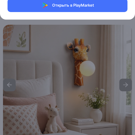
Магазин Table lamps
Открыть в PlayMarket
Артикул:
MXM7163229330