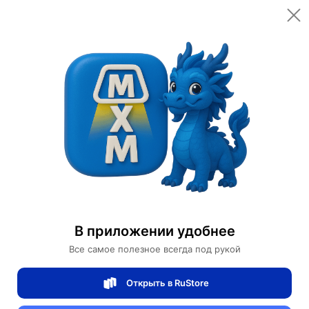
Открыть в приложении
Открыть
Главная
Категории
Освещение
Светильники
Бра
Бра дизайнерские
Детское декоративное бра Жираф с круглым плафоном
Детское декоративное бра Жираф с
В приложении удобнее
круглым плафоном
Все самое полезное всегда под рукой
Открыть в RuStore
0 отзывов
0