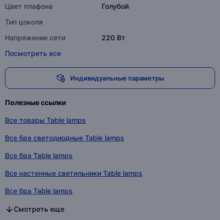
Цвет плафона
Голубой
Тип цоколя
Напряжение сети
220 Вт
Посмотреть все
Индивидуальные параметры
Полезные ссылки
Все товары Table lamps
Все бра светодиодные Table lamps
Все бра Table lamps
Все настенные светильники Table lamps
Все бра Table lamps
Все бра светодиодные в категории
Все бра в категории
Все настенные светильники в категории
Все бра в категории
Смотреть еще