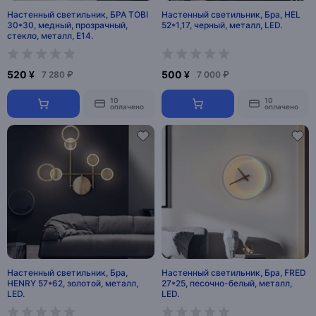
Настенный светильник, БРА TOBI
Настенный светильник, Бра, HEL
30*30, медный, прозрачный,
52*1,17, черный, металл, LED.
стекло, металл, E14.
520 ¥
500 ¥
7 280 ₽
7 000 ₽
10
10
оплачено
оплачено
Настенный светильник, Бра,
Настенный светильник, Бра, FRED
HENRY 57*62, золотой, металл,
27*25, песочно-белый, металл,
LED.
LED.