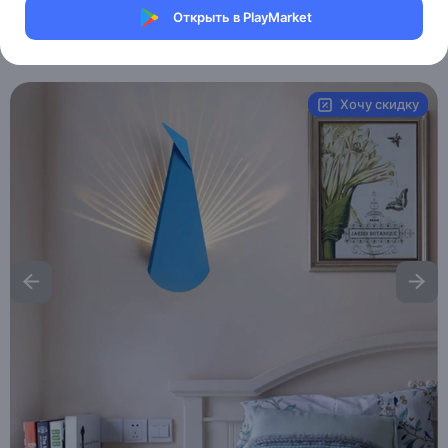
Магазин Table lamps
Открыть в PlayMarket
Артикул:
MAI_HE__MAI__EMRE
Хочу скидку