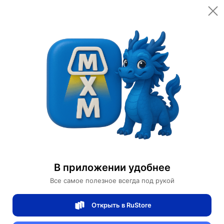
Открыть в приложении
Открыть
Главная
Категории
Освещение
Светильники
Бра
Бра светодиодные
Настенный светильник, БРА EMRE 14*36, голубой, металл, LED.
Настенный светильник, БРА EMRE 14*36,
В приложении удобнее
голубой, металл, LED.
Все самое полезное всегда под рукой
Открыть в RuStore
0 отзывов
0