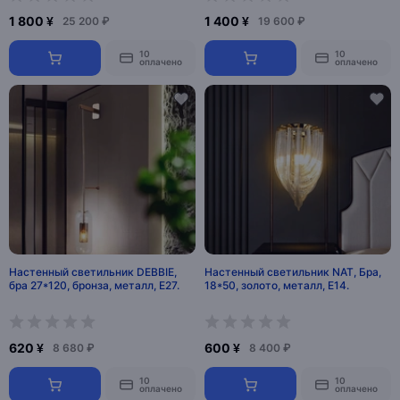
1 800 ¥
1 400 ¥
25 200 ₽
19 600 ₽
10
10
оплачено
оплачено
Настенный светильник DEBBIE,
Настенный светильник NAT, Бра,
бра 27*120, бронза, металл, Е27.
18*50, золото, металл, Е14.
620 ¥
600 ¥
8 680 ₽
8 400 ₽
10
10
оплачено
оплачено