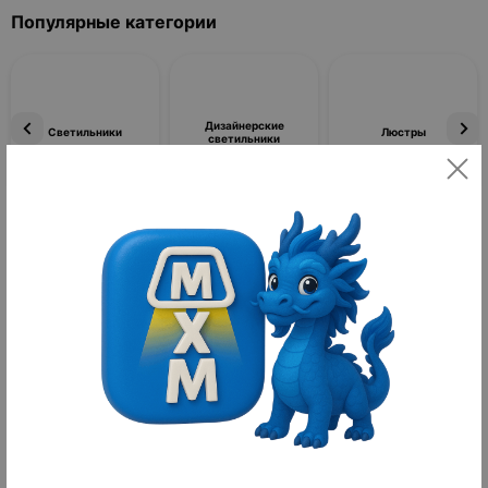
Популярные категории
Дизайнерские
Светильники
Люстры
светильники
Фильтры
По популярности
Товаров не найдено
Ретро лампы | Бренд: MAI HE MAI
Ретро лампы — это уникальное решение для тех, кто ценит
атмосферу уюта, тепла и стиля в интерьере. Они предназначены
для создания мягкого, теплого светового акцента, который