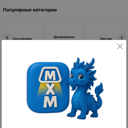
Популярные категории
Дизайнерские
Светильники
Люстры
светильники
Фильтры
По популярности
Товаров не найдено
Аудиотехника
Категория «Аудиотехника» предназначена для широкой
аудитории — как для профессионалов, работающих в студиях